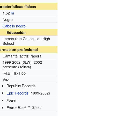
racterísticas físicas
1,52
m
Negro
Cabello negro
Educación
Immaculate Conception High
School
formación profesional
Cantante, actriz, rapera
1999-2002 (3LW), 2002-
presente (solista)
R&B, Hip Hop
Voz
Republic Records
s
Epic Records
(1999-2002)
Power
Power Book II: Ghost