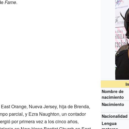
de
Fame
.
I
Nombre de
nacimiento
Nacimiento
 East Orange, Nueva Jersey, hija de Brenda,
mpo parcial, y Ezra Naughton, un contador
Nacionalidad
ergió por primera vez a los cinco años,
Lengua
 iglesia en New Hope Baptist Church en East