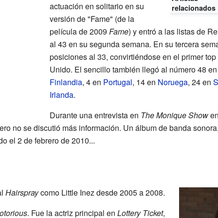
actuación en solitario en su
relacionados
versión de "Fame" (de la
película de 2009
Fame
) y entró a las listas de 
al 43 en su segunda semana. En su tercera seman
posiciones al 33, convirtiéndose en el primer t
Unido. El sencillo también llegó al número 48 e
Finlandia
, 4 en
Portugal
, 14 en
Noruega
, 24 en
S
Irlanda
.
Durante una entrevista en
The Monique Show
en
pero no se discutió más información. Un álbum de banda sonora
do el 2 de febrero de 2010...
al
Hairspray
como Little Inez desde 2005 a 2008.
otorious
. Fue la actriz principal en
Lottery Ticket
,