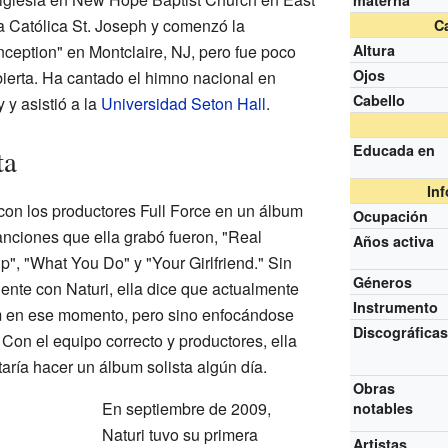
materna
la Católica St. Joseph y comenzó la
Ca
eption" en Montclaire, NJ, pero fue poco
Altura
Ojos
ierta. Ha cantado el himno nacional en
Cabello
 y asistió a la
Universidad Seton Hall
.
Educada en
ta
In
on los productores Full Force en un álbum
Ocupación
anciones que ella grabó fueron, "Real
Años activa
p", "What You Do" y "Your Girlfriend." Sin
Géneros
ente con Naturi, ella dice que actualmente
Instrumento
m en ese momento, pero sino enfocándose
Discográfica
 Con el equipo correcto y productores, ella
taría hacer un álbum solista algún día.
Obras
En septiembre de 2009,
notables
Naturi tuvo su primera
Artistas