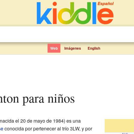
Web
Imágenes
English
hton para niños
nacida el 20 de mayo de 1984) es una
se
conocida por pertenecer al trío 3LW, y por