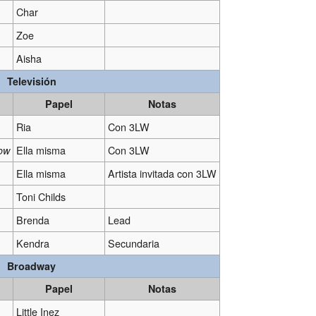
Char
Zoe
Aisha
Televisión
Papel
Notas
Ria
Con 3LW
Ella misma
Con 3LW
ow
Ella misma
Artista invitada con 3LW
Toni Childs
Brenda
Lead
Kendra
Secundaria
Broadway
Papel
Notas
Little Inez