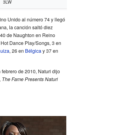
3LW
Reino Unido al número 74 y llegó
a, la canción saltó diez
op 40 de Naughton en Reino
n Hot Dance Play/Songs, 3 en
uiza
, 26 en
Bélgica
y 37 en
 febrero de 2010, Naturi dijo
,
The Fame Presents Naturi