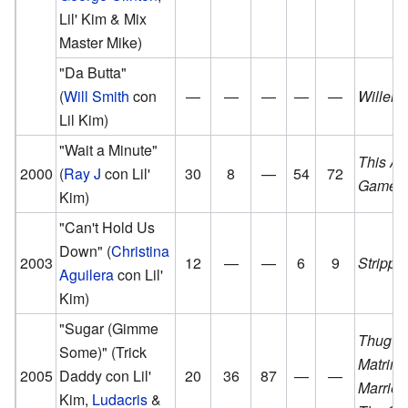
Lil' Kim & Mix
Master Mike)
"Da Butta"
(
Will Smith
con
—
—
—
—
—
Willen
Lil Kim)
"Wait a Minute"
This Ain
2000
(
Ray J
con Lil'
30
8
—
54
72
Game
Kim)
"Can't Hold Us
Down"
(
Christina
2003
12
—
—
6
9
Strippe
Aguilera
con Lil'
Kim)
"Sugar (Gimme
Thug
Some)"
(Trick
Matrimo
2005
Daddy con Lil'
20
36
87
—
—
Married
Kim,
Ludacris
&