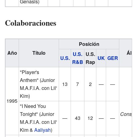
Genasis)
Colaboraciones
Posición
Año
Título
Álb
U.S.
U.S.
U.S.
UK
GER
R&B
Rap
"Player's
Anthem"
(Junior
13
7
2
—
—
M.A.F.I.A. con Lil'
Kim)
1995
"I Need You
Tonight"
(Junior
Conspi
—
43
12
—
—
M.A.F.I.A. con Lil'
Kim &
Aaliyah
)