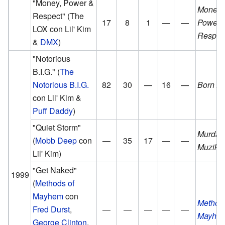
"Money, Power &
Money,
Respect"
(The
17
8
1
—
—
Power 
LOX con Lil' Kim
Respec
&
DMX
)
"Notorious
B.I.G."
(
The
Notorious B.I.G.
82
30
—
16
—
Born A
con Lil' Kim &
Puff Daddy
)
"Quiet Storm"
Murda
(
Mobb Deep
con
—
35
17
—
—
Muzik
Lil' Kim)
"Get Naked"
1999
(
Methods of
Mayhem
con
Methods
Fred Durst
,
—
—
—
—
—
Mayhe
George Clinton
,