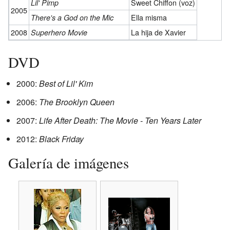
Sweet Chiffon (voz)
Lil' Pimp
2005
Ella misma
There's a God on the Mic
2008
La hija de Xavier
Superhero Movie
DVD
2000:
Best of Lil' Kim
2006:
The Brooklyn Queen
2007:
Life After Death: The Movie - Ten Years Later
2012:
Black Friday
Galería de imágenes