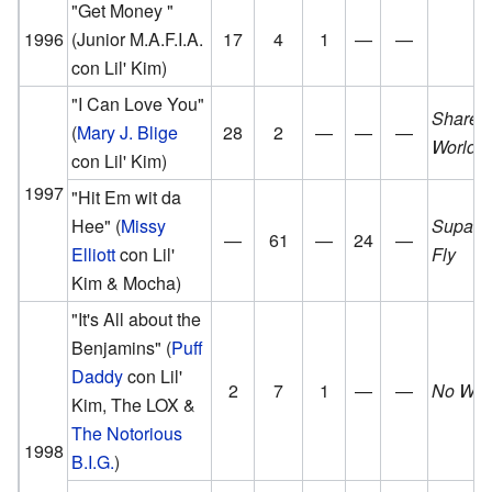
"Get Money "
1996
(Junior M.A.F.I.A.
17
4
1
—
—
con Lil' Kim)
"I Can Love You"
Share 
(
Mary J. Blige
28
2
—
—
—
World
con Lil' Kim)
1997
"Hit Em wit da
Hee"
(
Missy
Supa D
—
61
—
24
—
Elliott
con Lil'
Fly
Kim & Mocha)
"It's All about the
Benjamins"
(
Puff
Daddy
con Lil'
2
7
1
—
—
No Way
Kim, The LOX &
The Notorious
1998
B.I.G.
)