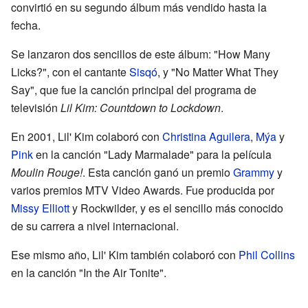
convirtió en su segundo álbum más vendido hasta la
fecha.
Se lanzaron dos sencillos de este álbum: "How Many
Licks?", con el cantante
Sisqó
, y "No Matter What They
Say", que fue la canción principal del programa de
televisión
Lil Kim: Countdown to Lockdown
.
En 2001, Lil' Kim colaboró con
Christina Aguilera
,
Mýa
y
Pink
en la canción "Lady Marmalade" para la película
Moulin Rouge!
. Esta canción ganó un premio
Grammy
y
varios premios MTV Video Awards. Fue producida por
Missy Elliott
y Rockwilder, y es el sencillo más conocido
de su carrera a nivel internacional.
Ese mismo año, Lil' Kim también colaboró con
Phil Collins
en la canción "In the Air Tonite".