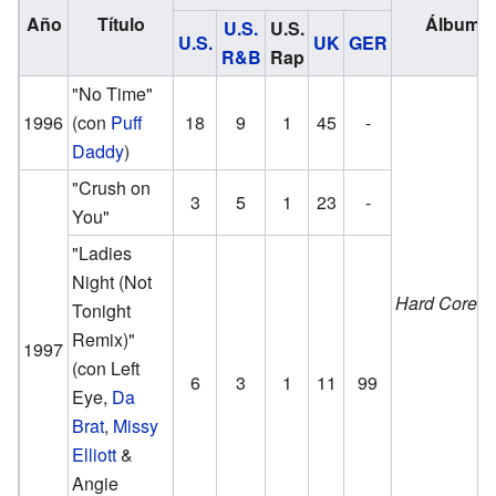
Año
Título
Álbum
U.S.
U.S.
U.S.
UK
GER
R&B
Rap
"No Time"
1996
(con
Puff
18
9
1
45
-
Daddy
)
"Crush on
3
5
1
23
-
You"
"Ladies
Night (Not
Hard Core
Tonight
Remix)"
1997
(con Left
6
3
1
11
99
Eye,
Da
Brat
,
Missy
Elliott
&
Angie