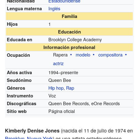
Estadounidense
Nacionalidad
Inglés
Lengua materna
Familia
1
Hijos
Educación
Brooklyn College Academy
Educada en
Información profesional
Rapera
modelo
compositora
Ocupación
actriz
1994–presente
Años activa
Queen Bee
Seudónimo
Hip hop
,
Rap
Géneros
Voz
Instrumento
Queen Bee Records, eOne Records
Discográficas
Página oficial
Sitio web
Kimberly Denise Jones
(nacida el 11 de julio de 1974 en
Brooklyn
,
Nueva York
) es una artista estadounidense