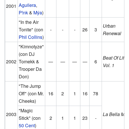
Aguilera
,
2001
P!nk
&
Mýa
)
"In the Air
Urban
Tonite"
(con
-
-
-
26
3
Renewal
Phil Collins
)
"Kimnotyze"
(con DJ
Beat Of Life
2002
Tomekk &
—
—
—
—
6
Vol. 1
Trooper Da
Don)
"The Jump
Off"
(con Mr.
16
2
1
16
78
Cheeks)
"Magic
2003
La Bella Maf
Stick"
(con
2
1
1
23
-
50 Cent
)