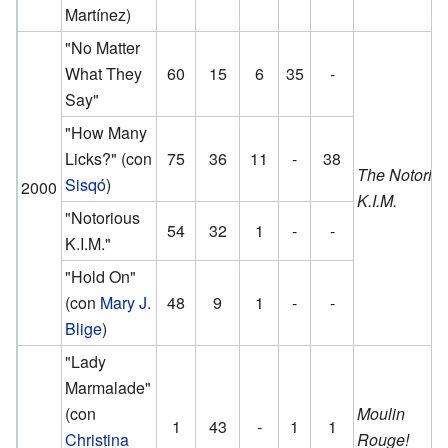
Martínez)
"No Matter
What They
60
15
6
35
-
Say"
"How Many
Licks?"
(con
75
36
11
-
38
The Notorio
Sisqó
)
2000
K.I.M.
"Notorious
54
32
1
-
-
K.I.M."
"Hold On"
(con
Mary J.
48
9
1
-
-
Blige
)
"Lady
Marmalade"
(con
Moulin
1
43
-
1
1
Christina
Rouge!