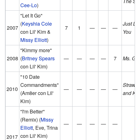
The Str
Cee-Lo
)
"Let It Go"
(
Keyshia Cole
Just Li
2007
7
1
—
—
—
con Lil' Kim &
You
Missy Elliott
)
"Kimmy more"
2008
(
Britney Spears
—
—
—
—
7
Ms. G.O
con Lil' Kim)
"10 Date
Commandments"
Strawbe
2010
—
—
—
—
—
(Am8er con Lil'
and Kit
Kim)
''I'm Better''
(Remix)
(
Missy
—
—
—
—
—
Elliott
, Eve, Trina
con Lil' Kim)
2017