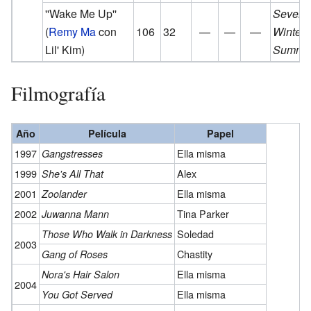
''Wake Me Up''
Seven
(
Remy Ma
con
106
32
—
—
—
Winters
Lil' Kim)
Summe
Filmografía
Año
Película
Papel
1997
Ella misma
Gangstresses
1999
Alex
She's All That
2001
Ella misma
Zoolander
2002
Tina Parker
Juwanna Mann
Soledad
Those Who Walk in Darkness
2003
Chastity
Gang of Roses
Ella misma
Nora's Hair Salon
2004
Ella misma
You Got Served