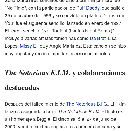
Se lanzaron tres sencillos de este álbum. El primero fue
"No Time", con la participación de
Puff Daddy
, que salió el
29 de octubre de 1996 y se convirtió en platino. "Crush on
You" fue el siguiente sencillo, lanzado en enero de 1997.
El tercer sencillo, "Not Tonight (Ladies Night Remix)",
incluyó a varias artistas femeninas como
Da Brat
, Lisa
Lopes,
Missy Elliott
y Angie Martínez. Esta canción se hizo
muy popular y recibió importantes reconocimientos.
y colaboraciones
The Notorious K.I.M.
destacadas
Después del fallecimiento de
The Notorious B.I.G.
, Lil' Kim
lanzó su segundo álbum,
The Notorious K.I.M
. El título es
un homenaje a Biggie. El disco salió el 27 de junio de
2000. Vendió muchas copias en su primera semana y se