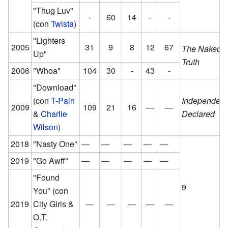
"Thug Luv"
-
60
14
-
-
(con
Twista
)
"Lighters
2005
31
9
8
12
67
The Naked
Up"
Truth
2006
"Whoa"
104
30
-
43
-
"Download"
(con
T-Pain
Independen
2009
109
21
16
—
—
&
Charlie
Declared
Wilson
)
2018
"Nasty One"
—
—
—
—
—
2019
"Go Awff"
—
—
—
—
—
"Found
9
You"
(con
2019
City Girls &
—
—
—
—
—
O.T.