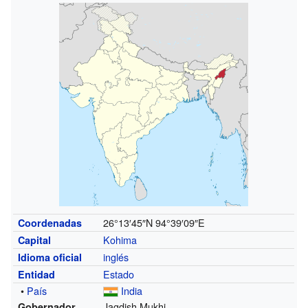
26°13′45″N
94°39′09″E
Coordenadas
Kohima
Capital
inglés
Idioma oficial
Estado
Entidad
•
País
India
Jagdish Mukhi
Gobernador