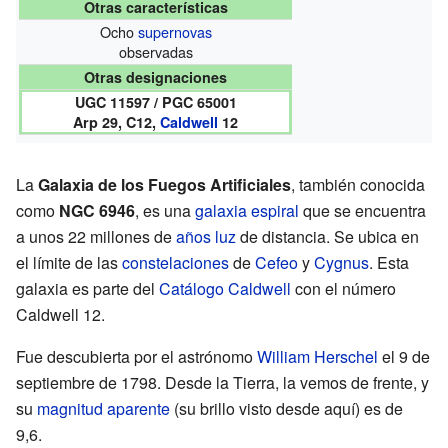
Otras características
Ocho
supernovas
observadas
Otras designaciones
UGC 11597 / PGC 65001
Arp 29, C12,
Caldwell
12
La
Galaxia de los Fuegos Artificiales
, también conocida
como
NGC 6946
, es una
galaxia espiral
que se encuentra
a unos 22 millones de
años luz
de distancia. Se ubica en
el límite de las
constelaciones
de
Cefeo
y
Cygnus
. Esta
galaxia es parte del
Catálogo Caldwell
con el número
Caldwell 12.
Fue descubierta por el astrónomo
William Herschel
el 9 de
septiembre de 1798. Desde la Tierra, la vemos de frente, y
su
magnitud aparente
(su brillo visto desde aquí) es de
9,6.