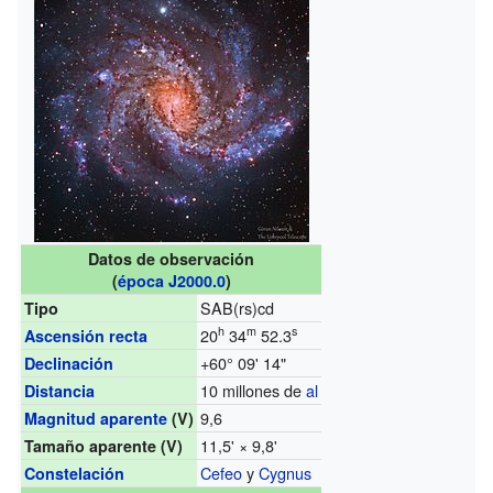
Datos de observación
(
época
J2000.0
)
SAB(rs)cd
Tipo
h
m
s
20
34
52.3
Ascensión recta
+60° 09' 14"
Declinación
10 millones de
al
Distancia
9,6
Magnitud aparente
(V)
11,5' × 9,8'
Tamaño aparente
(V)
Cefeo
y
Cygnus
Constelación