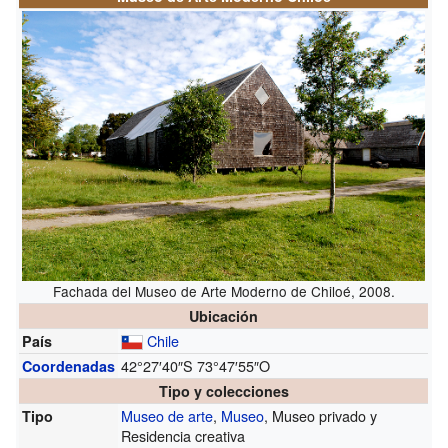
Fachada del Museo de Arte Moderno de Chiloé, 2008.
Ubicación
Chile
País
42°27′40″S
73°47′55″O
Coordenadas
Tipo y colecciones
Museo de arte
,
Museo
, Museo privado y
Tipo
Residencia creativa