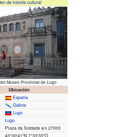
ien de interés cultural
del Museo Provincial de Lugo
Ubicación
España
Galicia
Lugo
Lugo
Praza da Soidade s/n 27003
43°00′41″N
7°33′33″O