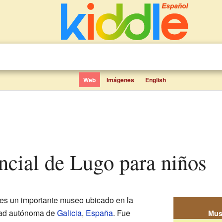
Web
Imágenes
English
incial de Lugo para niños
es un importante museo ubicado en la
dad autónoma de
Galicia
,
España
. Fue
Mus