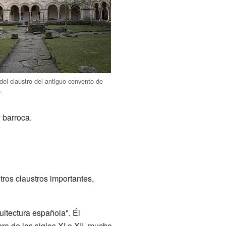
del claustro del antiguo convento de
.
 barroca.
tros claustros importantes,
uitectura española". Él
ra de los siglos XI o XII, mucho