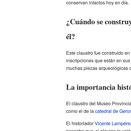
conservan intactos hoy en día.
¿Cuándo se construyó
él?
Este claustro fue construido e
inscripciones que están en sus
muchas piezas arqueológicas d
La importancia histó
El claustro del Museo Provincia
como el de la
catedral de Gero
El historiador
Vicente Lampére
pensaba que, si alguien lo veía