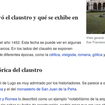
 el claustro y qué se exhibe en
Vista general 
n el año 1452. Esta fecha se puede ver en algunas
San Francisco
 arcos. En los lados del claustro se exponen
e diferentes épocas, como la
céltica
,
visigoda
,
romana
,
gótica
y
rica del claustro
l de Lugo es muy admirado por los historiadores. Se parece a o
na
y el del
monasterio de San Juan de la Peña
.
z y Romea
lo describió como un ejemplo "notabilísimo de la arq
 sin saber su fecha de construcción, podría creer que era una ob