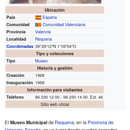
Ubicación
España
País
Comunidad Valenciana
Comunidad
Valencia
Provincia
Requena
Localidad
39°29′12″N
1°05′54″O
Coordenadas
Tipo y colecciones
Museo
Tipo
Historia y gestión
1968
Creación
1968
Inauguración
Información para visitantes
96 230 12 00 - 96 230 14 00. Ext. 46
Teléfono
Sitio web oficial
El
Museo Municipal
de
Requena
, en la
Provincia de
Valencia
,
España
, es un lugar donde puedes aprender