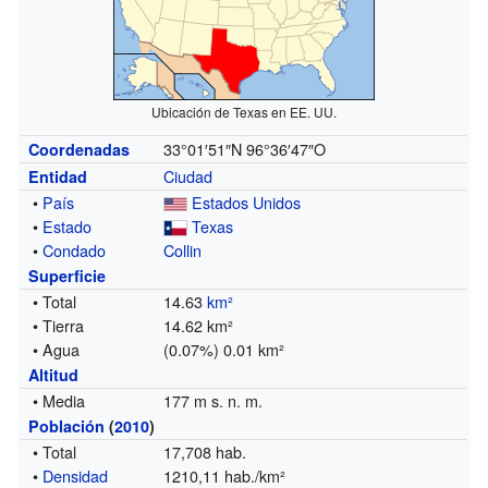
Ubicación de Texas en EE. UU.
33°01′51″N
96°36′47″O
Coordenadas
Ciudad
Entidad
•
País
Estados Unidos
•
Estado
Texas
•
Condado
Collin
Superficie
• Total
14.63
km²
• Tierra
14.62 km²
• Agua
(0.07%) 0.01 km²
Altitud
• Media
177 m s. n. m.
Población
(
2010
)
• Total
17,708 hab.
•
Densidad
1210,11 hab./km²