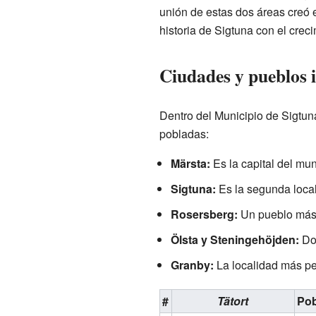
unión de estas dos áreas creó
historia de Sigtuna con el crec
Ciudades y pueblos 
Dentro del Municipio de Sigtun
pobladas:
Märsta:
Es la capital del mun
Sigtuna:
Es la segunda local
Rosersberg:
Un pueblo más 
Ölsta y Steningehöjden:
Dos
Granby:
La localidad más p
#
Tätort
Pob