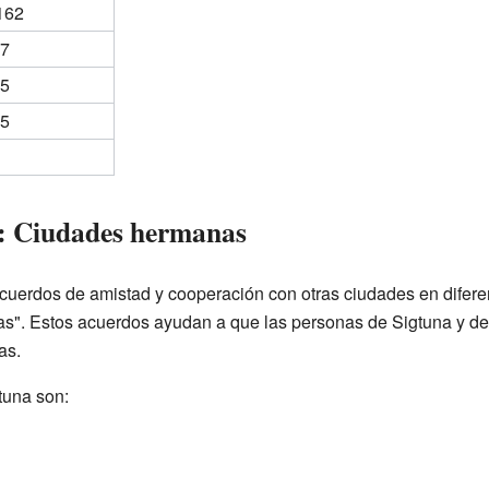
162
7
5
5
: Ciudades hermanas
acuerdos de amistad y cooperación con otras ciudades en difere
as". Estos acuerdos ayudan a que las personas de Sigtuna y d
as.
tuna son: