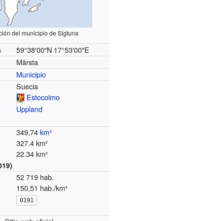
ión del municipio de Sigtuna
59°38′00″N
17°53′00″E
s
Märsta
Municipio
Suecia
Estocolmo
Uppland
349,74
km²
327.4 km²
22.34 km²
019)
52 719 hab.
150,51 hab./km²
0191