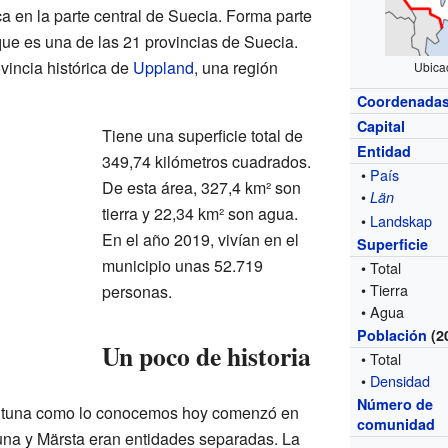
a en la parte central de Suecia. Forma parte
que es una de las 21 provincias de Suecia.
vincia histórica de
Uppland
, una región
Ubicac
Coordenada
Capital
Tiene una superficie total de
Entidad
349,74 kilómetros cuadrados.
•
País
De esta área, 327,4 km² son
•
Län
tierra y 22,34 km² son agua.
•
Landskap
En el año 2019, vivían en el
Superficie
municipio unas 52.719
• Total
• Tierra
personas.
• Agua
Población
(2
Un poco de historia
• Total
•
Densidad
Número de
Sigtuna como lo conocemos hoy comenzó en
comunidad
una y Märsta eran entidades separadas. La