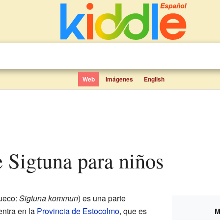
Web
Imágenes
English
e Sigtuna para niños
ueco:
Sigtuna kommun
) es una parte
entra en la
Provincia de Estocolmo
, que es
M