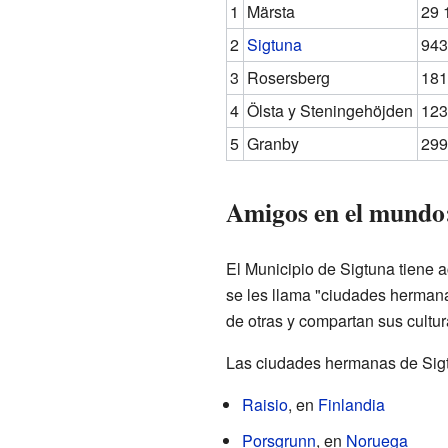
1
Märsta
29 
2
Sigtuna
943
3
Rosersberg
181
4
Ölsta y Steningehöjden
123
5
Granby
299
Amigos en el mundo
El Municipio de Sigtuna tiene 
se les llama "ciudades herman
de otras y compartan sus cultur
Las ciudades hermanas de Sig
Raisio
, en
Finlandia
Porsgrunn
, en
Noruega