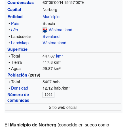
60°05′00″N
15°57′00″E
Coordenadas
Norberg
Capital
Municipio
Entidad
•
País
Suecia
•
Västmanland
Län
• Landsdelar
Svealand
•
Landskap
Västmanland
Superficie
• Total
447,67
km²
• Tierra
417.8 km²
• Agua
29.87 km²
Población
(2019)
• Total
5427 hab.
•
Densidad
12,12 hab./km²
Número de
1962
comunidad
Sitio web oficial
El
Municipio de Norberg
(conocido en sueco como