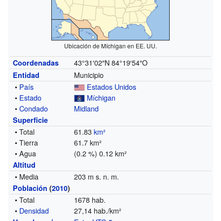
Ubicación de Míchigan en EE. UU.
43°31′02″N
84°19′54″O
Coordenadas
Municipio
Entidad
•
País
Estados Unidos
•
Estado
Míchigan
•
Condado
Midland
Superficie
• Total
61.83
km²
• Tierra
61.7 km²
• Agua
(0.2 %) 0.12 km²
Altitud
• Media
203 m s. n. m.
Población
(
2010
)
• Total
1678 hab.
•
Densidad
27,14 hab./km²