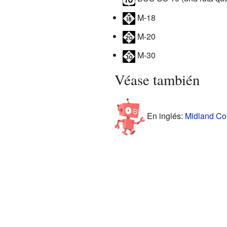
M-18
M-20
M-30
Véase también
En inglés:
Midland Cou