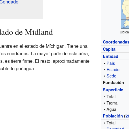
l Condado
dado de Midland
Ubica
Coordenada
entra en el estado de Míchigan. Tiene una
Capital
tros cuadrados. La mayor parte de esta área,
Entidad
, es tierra firme. El resto, aproximadamente
•
País
ubierto por agua.
•
Estado
•
Sede
Fundación
Superficie
• Total
• Tierra
• Agua
Población
(
2
• Total
•
Densidad