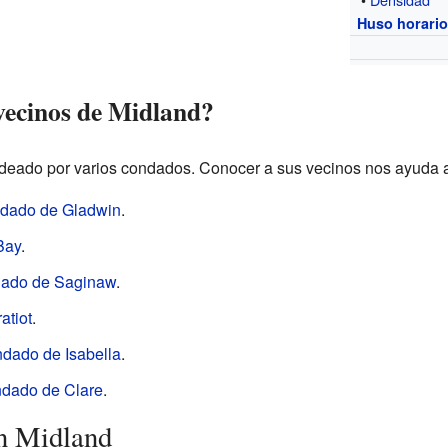
Huso horari
vecinos de Midland?
deado por varios condados. Conocer a sus vecinos nos ayuda a
dado de Gladwin
.
Bay
.
ado de Saginaw
.
atiot
.
dado de Isabella
.
dado de Clare
.
en Midland