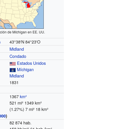
ción de Míchigan en EE. UU.
43°38′N
84°23′O
s
Midland
Condado
Estados Unidos
Míchigan
Midland
1831
1367
km²
521 mi² 1349 km²
(1.27%) 7 mi² 18 km²
000
)
82 874 hab.
158 hb/mi² 61 hab./km²