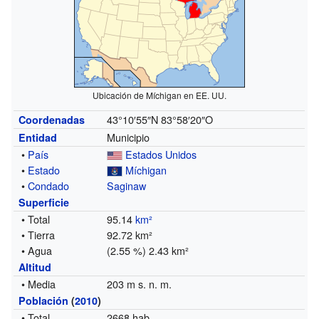
Ubicación de Míchigan en EE. UU.
43°10′55″N
83°58′20″O
Coordenadas
Municipio
Entidad
•
País
Estados Unidos
•
Estado
Míchigan
•
Condado
Saginaw
Superficie
• Total
95.14
km²
• Tierra
92.72 km²
• Agua
(2.55 %) 2.43 km²
Altitud
• Media
203 m s. n. m.
Población
(
2010
)
• Total
2668 hab.