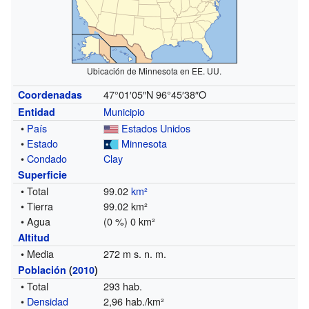
Ubicación de Minnesota en EE. UU.
47°01′05″N
96°45′38″O
Coordenadas
Municipio
Entidad
•
País
Estados Unidos
•
Estado
Minnesota
•
Condado
Clay
Superficie
• Total
99.02
km²
• Tierra
99.02 km²
• Agua
(0 %) 0 km²
Altitud
• Media
272 m s. n. m.
Población
(
2010
)
• Total
293 hab.
•
Densidad
2,96 hab./km²