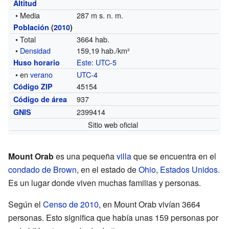
Altitud
• Media
287 m s. n. m.
Población
(
2010
)
• Total
3664 hab.
•
Densidad
159,19 hab./km²
Este
:
UTC-5
Huso horario
• en
verano
UTC-4
45154
Código ZIP
937
Código de área
2399414
GNIS
Sitio web oficial
Mount Orab
es una pequeña
villa
que se encuentra en el
condado de Brown
, en el estado de
Ohio
,
Estados Unidos
.
Es un lugar donde viven muchas familias y personas.
Según el
Censo de 2010
, en Mount Orab vivían 3664
personas. Esto significa que había unas 159 personas por