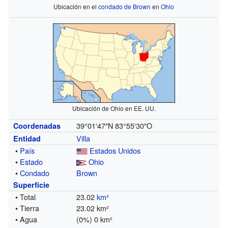
Ubicación en el
condado de Brown
en
Ohio
Ubicación de Ohio en EE. UU.
39°01′47″N
83°55′30″O
Coordenadas
Villa
Entidad
•
País
Estados Unidos
•
Estado
Ohio
•
Condado
Brown
Superficie
• Total
23.02
km²
• Tierra
23.02 km²
• Agua
(0%) 0 km²