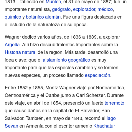
1813 – fallecido en
Múnich
, el 31 de mayo de 1887) fue un
importante naturalista,
geógrafo
,
explorador
,
médico
,
químico
y
botánico
alemán
. Fue una figura destacada en
el estudio de la naturaleza de su época.
Wagner dedicó varios años, de 1836 a 1839, a explorar
Argelia
. Allí hizo descubrimientos importantes sobre la
Historia natural
de la región. Más tarde, desarrolló una
idea clave: que el
aislamiento geográfico
es muy
importante para que las especies cambien y se formen
nuevas especies, un proceso llamado
especiación
.
Entre 1852 y 1855, Moritz Wagner viajó por Norteamérica,
Centroamérica y el Caribe junto a Carl Scherzer. Durante
este viaje, en abril de 1854, presenció un fuerte
terremoto
que causó daños en la capital de El Salvador, San
Salvador. También, en mayo de 1843, recorrió el
lago
Sevan
en Armenia con el escritor armenio
Khachatur