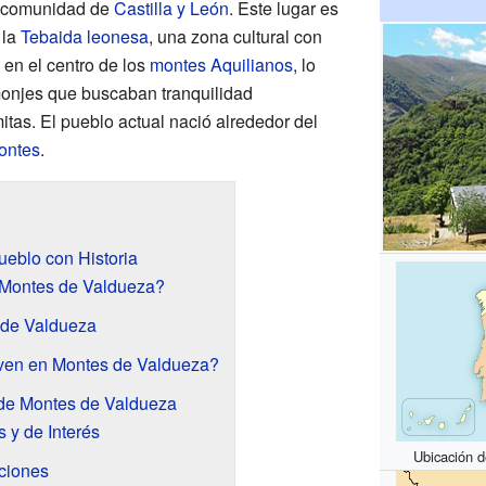
la comunidad de
Castilla y León
. Este lugar es
 la
Tebaida leonesa
, una zona cultural con
 en el centro de los
montes Aquilianos
, lo
monjes que buscaban tranquilidad
tas. El pueblo actual nació alrededor del
ontes
.
eblo con Historia
 Montes de Valdueza?
 de Valdueza
ven en Montes de Valdueza?
 de Montes de Valdueza
 y de Interés
Ubicación 
ciones