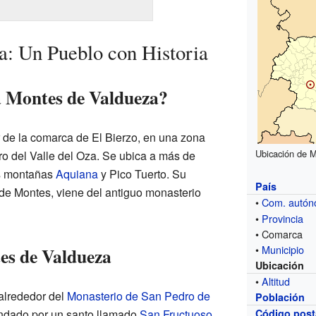
: Un Pueblo con Historia
a Montes de Valdueza?
 de la comarca de El Bierzo, en una zona
Ubicación de M
ro del Valle del Oza. Se ubica a más de
as montañas
Aquiana
y Pico Tuerto. Su
País
de Montes, viene del antiguo monasterio
•
Com. autó
•
Provincia
• Comarca
•
Municipio
es de Valdueza
Ubicación
•
Altitud
alrededor del
Monasterio de San Pedro de
Población
undado por un santo llamado
San Fructuoso
Código post