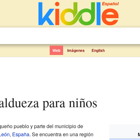
Web
Imágenes
English
Valdueza para niños
ueño pueblo y parte del municipio de
 León
,
España
. Se encuentra en una región