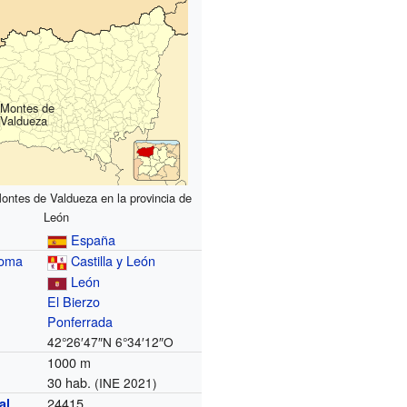
Montes de
Valdueza
ontes de Valdueza en la provincia de
León
España
noma
Castilla y León
León
El Bierzo
Ponferrada
42°26′47″N
6°34′12″O
1000 m
30 hab.
(INE 2021)
24415
al