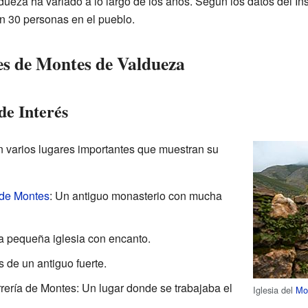
eza ha variado a lo largo de los años. Según los datos del Ins
n 30 personas en el pueblo.
es de Montes de Valdueza
de Interés
 varios lugares importantes que muestran su
 de Montes
: Un antiguo monasterio con mucha
a pequeña iglesia con encanto.
 de un antiguo fuerte.
rería de Montes: Un lugar donde se trabajaba el
Iglesia del
Mo