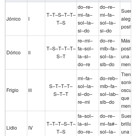
do–re–
do–re–
Suena 
T–T–S–T–T–
mi–fa–
mi–fa–
Jónico
I
alegre
T–S
sol–la–
sol–la–
positiv
si–do
si–do
re–mi–
do–re–
Más bri
T–S–T–T–T–
fa–sol–
mib–fa–
positi
Dórico
ii
S–T
la–si–
sol–la–
una es
do–re
sib–do
menor 
Tiene 
mi–fa–
do–reb–
sonid
S–T–T–T–
sol–la–
mib–fa–
Frigio
iii
oscuro
S–T–T
si–do–
sol–lab–
que un
re–mi
sib–do
menor 
fa–sol–
do–re–
Suena
T–T–T–S–T–
la–si–
mi–fa#–
brillan
Lidio
IV
T–S
do–re–
sol–la–
una se