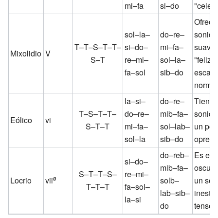
mi–fa
si–do
"celest
Ofrece
sol–la–
do–re–
sonid
T–T–S–T–T–
si–do–
mi–fa–
suave
Mixolidio
V
S–T
re–mi–
sol–la–
"feliz"
fa–sol
sib–do
escala
normal
la–si–
do–re–
Tiene 
T–S–T–T–
do–re–
mib–fa–
sonido 
Eólico
vi
S–T–T
mi–fa–
sol–lab–
un po
sol–la
sib–do
opresi
do–reb–
Es el
si–do–
mib–fa–
oscuro
S–T–T–S–
re–mi–
ø
Locrio
vii
solb–
un son
T–T–T
fa–sol–
lab–sib–
inesta
la–si
do
tenso.