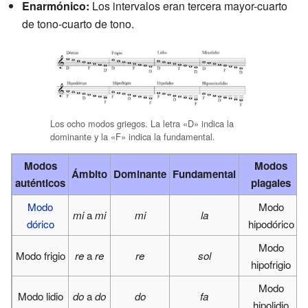
Enarmónico:
Los intervalos eran tercera mayor-cuarto
de tono-cuarto de tono.
Los ocho modos griegos. La letra «D» indica la
dominante y la «F» indica la fundamental.
Modos
Modos
Ámbito
Dominante
Fundamental
auténticos
plagales
Modo
Modo
mi
a
mi
mi
la
dórico
hipodórico
Modo
Modo frigio
re
a
re
re
sol
hipofrigio
Modo
Modo lidio
do
a
do
do
fa
hipolidio