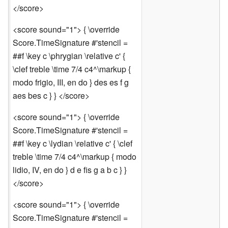
</score>
<score sound="1"> { \override
Score.TimeSignature #'stencil =
##f \key c \phrygian \relative c' {
\clef treble \time 7/4 c4^\markup {
modo frigio, III, en do } des es f g
aes bes c } } </score>
<score sound="1"> { \override
Score.TimeSignature #'stencil =
##f \key c \lydian \relative c' { \clef
treble \time 7/4 c4^\markup { modo
lidio, IV, en do } d e fis g a b c } }
</score>
<score sound="1"> { \override
Score.TimeSignature #'stencil =