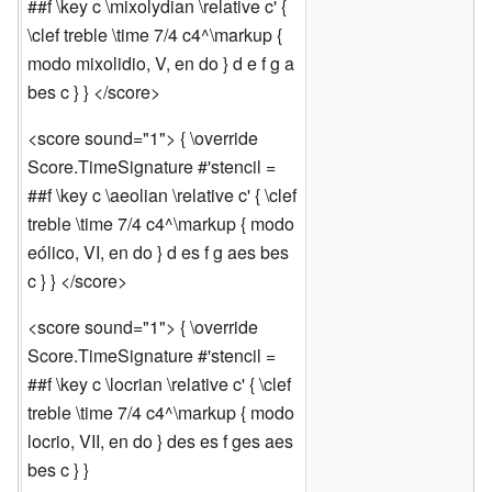
##f \key c \mixolydian \relative c' {
\clef treble \time 7/4 c4^\markup {
modo mixolidio, V, en do } d e f g a
bes c } } </score>
<score sound="1"> { \override
Score.TimeSignature #'stencil =
##f \key c \aeolian \relative c' { \clef
treble \time 7/4 c4^\markup { modo
eólico, VI, en do } d es f g aes bes
c } } </score>
<score sound="1"> { \override
Score.TimeSignature #'stencil =
##f \key c \locrian \relative c' { \clef
treble \time 7/4 c4^\markup { modo
locrio, VII, en do } des es f ges aes
bes c } }