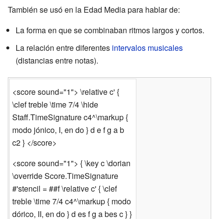
También se usó en la Edad Media para hablar de:
La forma en que se combinaban ritmos largos y cortos.
La relación entre diferentes
intervalos musicales
(distancias entre notas).
<score sound="1"> \relative c' {
\clef treble \time 7/4 \hide
Staff.TimeSignature c4^\markup {
modo jónico, I, en do } d e f g a b
c2 } </score>
<score sound="1"> { \key c \dorian
\override Score.TimeSignature
#'stencil = ##f \relative c' { \clef
treble \time 7/4 c4^\markup { modo
dórico, II, en do } d es f g a bes c } }