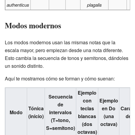
authenticus
plagalis
Modos modernos
Los modos modernos usan las mismas notas que la
escala mayor, pero empiezan desde una nota diferente.
Esto cambia la secuencia de tonos y semitonos, dándoles
un sonido distinto.
Aquí te mostramos cómo se forman y cómo suenan:
Ejemplo
Secuencia
con
Ejemplo
de
Tónica
teclas
en Do
Caract
Modo
intervalos
(inicio)
blancas
(una
del
(T=tono,
(dos
octava)
S=semitono)
octavas)