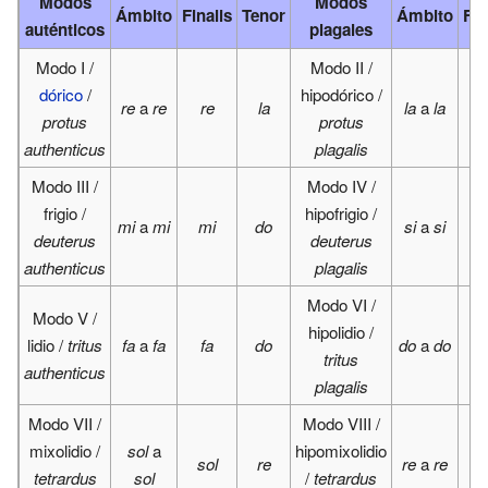
Modos
Modos
Ámbito
Finalis
Tenor
Ámbito
Fin
auténticos
plagales
Modo I /
Modo II /
dórico
/
hipodórico /
re
a
re
re
la
la
a
la
r
protus
protus
authenticus
plagalis
Modo III /
Modo IV /
frigio /
hipofrigio /
mi
a
mi
mi
do
si
a
si
m
deuterus
deuterus
authenticus
plagalis
Modo VI /
Modo V /
hipolidio /
lidio /
tritus
fa
a
fa
fa
do
do
a
do
f
tritus
authenticus
plagalis
Modo VII /
Modo VIII /
mixolidio /
sol
a
hipomixolidio
sol
re
re
a
re
s
tetrardus
sol
/
tetrardus