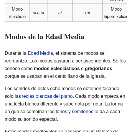
Modo
Modo
si
a
si
si
mi
mixolidio
hipomixolidio
Modos de la Edad Media
Durante la
Edad Media
, el sistema de modos se
reorganizó. Los modos pasaron a ser ascendentes. Se les
conoce como
modos eclesiásticos
o
gregorianos
porque se usaban en el canto llano de la iglesia.
Los sonidos de estos ocho modos se obtienen tocando
solo las
teclas blancas del piano
. Cada modo empieza en
una tecla blanca diferente y sube nota por nota. La forma
en que se combinan los
tonos
y
semitonos
le da a cada
modo su sonido especial.
Estos modos medievales se basaron en un sistema de