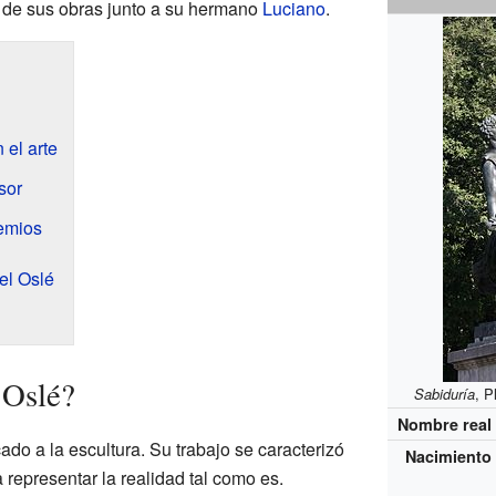
 de sus obras junto a su hermano
Luciano
.
 el arte
sor
emios
el Oslé
 Oslé?
Sabiduría
, P
Nombre real
ado a la escultura. Su trabajo se caracterizó
Nacimiento
a representar la realidad tal como es.