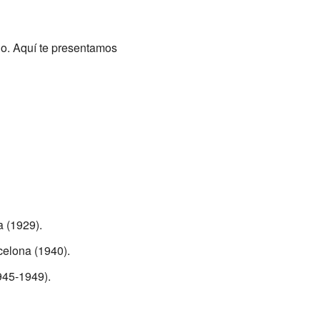
o. Aquí te presentamos
 (1929).
celona (1940).
945-1949).