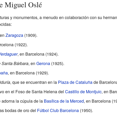
e Miguel Oslé
turas y monumentos, a menudo en colaboración con su herman
cidas:
 en
Zaragoza
(1909).
rcelona (1922).
Verdaguer
, en Barcelona (1924).
e Santa Bárbara
, en
Gerona
(1925).
paña
, en Barcelona (1929).
iduría
, que se encuentran en la
Plaza de Cataluña
de Barcelona
o en el Foso de Santa Helena del
Castillo de Montjuic
, en Bar
e adorna la cúpula de la
Basílica de la Merced
, en Barcelona (1
as bodas de oro del
Fútbol Club Barcelona
(1950).