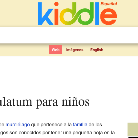
Web
Imágenes
English
ulatum para niños
 de
murciélago
que pertenece a la
familia
de los
agos son conocidos por tener una pequeña hoja en la