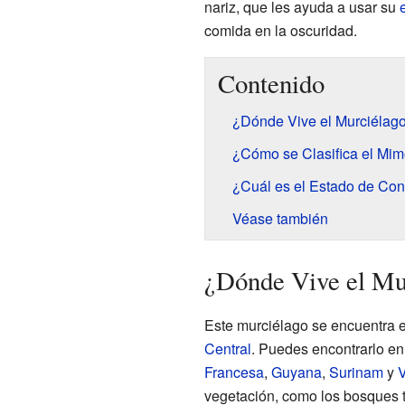
nariz, que les ayuda a usar su
comida en la oscuridad.
Contenido
¿Dónde Vive el Murciélag
¿Cómo se Clasifica el Mi
¿Cuál es el Estado de Co
Véase también
¿Dónde Vive el M
Este murciélago se encuentra e
Central
. Puedes encontrarlo e
Francesa
,
Guyana
,
Surinam
y
vegetación, como los bosques t