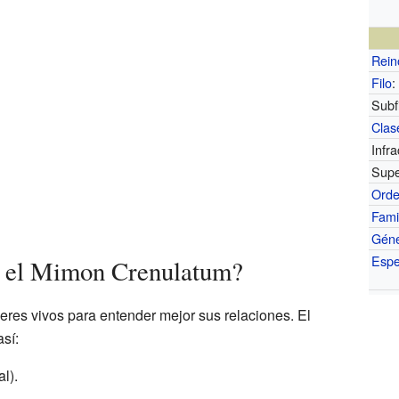
Rein
Filo
:
Subfi
Clas
Infra
Supe
Ord
Fami
Gén
Espe
a el Mimon Crenulatum?
 seres vivos para entender mejor sus relaciones. El
así:
l).