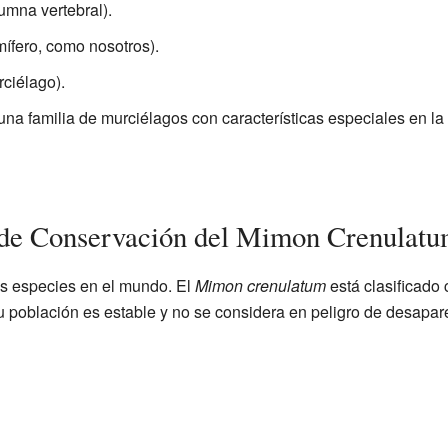
umna vertebral).
ífero, como nosotros).
ciélago).
na familia de murciélagos con características especiales en la 
o de Conservación del Mimon Crenulat
as especies en el mundo. El
Mimon crenulatum
está clasificado
su población es estable y no se considera en peligro de desapar