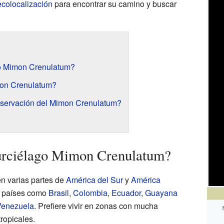
ecolocalización
para encontrar su camino y buscar
o Mimon Crenulatum?
mon Crenulatum?
nservación del Mimon Crenulatum?
urciélago Mimon Crenulatum?
n varias partes de
América del Sur
y
América
n países como
Brasil
,
Colombia
,
Ecuador
,
Guayana
Venezuela
. Prefiere vivir en zonas con mucha
ropicales.