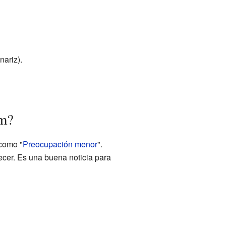
nariz).
um?
 como "
Preocupación menor
".
ecer. Es una buena noticia para