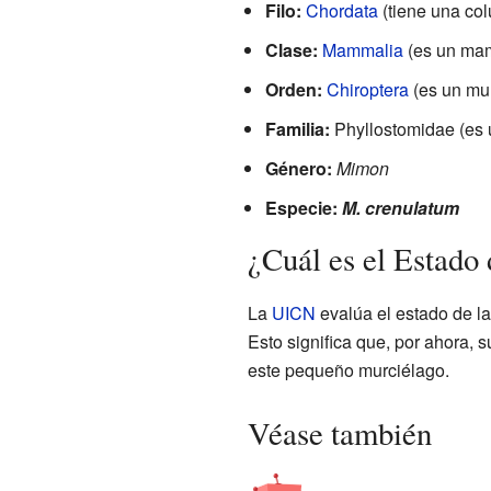
Filo:
Chordata
(tiene una col
Clase:
Mammalia
(es un mam
Orden:
Chiroptera
(es un mur
Familia:
Phyllostomidae (es u
Género:
Mimon
Especie:
M. crenulatum
¿Cuál es el Estad
La
UICN
evalúa el estado de l
Esto significa que, por ahora, 
este pequeño murciélago.
Véase también