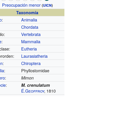
Preocupación menor
(
UICN
)
Taxonomía
o
:
Animalia
Chordata
lo:
Vertebrata
e
:
Mammalia
clase:
Eutheria
rorden:
Laurasiatheria
en
:
Chiroptera
lia
:
Phyllostomidae
ero
:
Mimon
cie
:
M. crenulatum
É.Geoffroy
, 1810