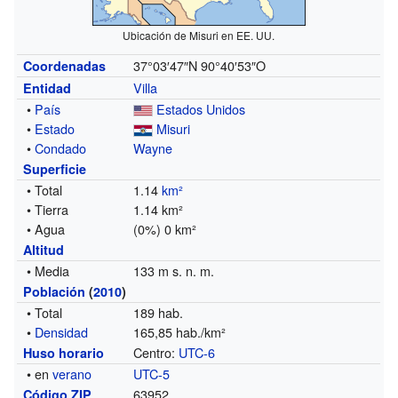
Ubicación de Misuri en EE. UU.
37°03′47″N
90°40′53″O
Coordenadas
Villa
Entidad
•
País
Estados Unidos
•
Estado
Misuri
•
Condado
Wayne
Superficie
• Total
1.14
km²
• Tierra
1.14 km²
• Agua
(0%) 0 km²
Altitud
• Media
133 m s. n. m.
Población
(
2010
)
• Total
189 hab.
•
Densidad
165,85 hab./km²
Centro:
UTC-6
Huso horario
• en
verano
UTC-5
63952
Código ZIP