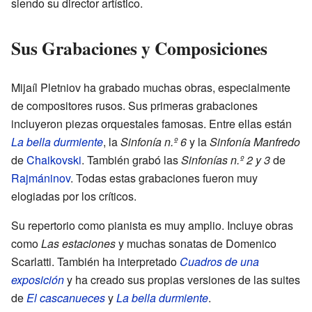
siendo su director artístico.
Sus Grabaciones y Composiciones
Mijaíl Pletniov ha grabado muchas obras, especialmente
de compositores rusos. Sus primeras grabaciones
incluyeron piezas orquestales famosas. Entre ellas están
La bella durmiente
, la
Sinfonía n.º 6
y la
Sinfonía Manfredo
de
Chaikovski
. También grabó las
Sinfonías n.º 2 y 3
de
Rajmáninov
. Todas estas grabaciones fueron muy
elogiadas por los críticos.
Su repertorio como pianista es muy amplio. Incluye obras
como
Las estaciones
y muchas sonatas de Domenico
Scarlatti. También ha interpretado
Cuadros de una
exposición
y ha creado sus propias versiones de las suites
de
El cascanueces
y
La bella durmiente
.