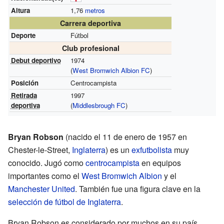
Altura
1,76
metros
Carrera deportiva
Deporte
Fútbol
Club profesional
Debut deportivo
1974
(
West Bromwich Albion FC
)
Posición
Centrocampista
Retirada
1997
deportiva
(
Middlesbrough FC
)
Bryan Robson
(nacido el 11 de enero de 1957 en
Chester-le-Street,
Inglaterra
) es un
exfutbolista
muy
conocido. Jugó como
centrocampista
en equipos
importantes como el
West Bromwich Albion
y el
Manchester United
. También fue una figura clave en la
selección de fútbol de Inglaterra
.
Bryan Robson es considerado por muchos en su país