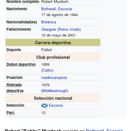
Nombre completo
Robert Murdoch
Nacimiento
Bothwell
,
Escocia
17 de agosto de 1944
Nacionalidad(es)
Británica
Fallecimiento
Glasgow
(
Reino Unido
)
15 de mayo de 2001
Carrera deportiva
Deporte
Fútbol
Club profesional
Debut deportivo
1959
(
Celtic
)
Posición
mediocampista
Retirada
1976
deportiva
(
Middlesbrough
)
Selección nacional
Selección
Escocia
Part.
12
Robert "Bobby" Murdoch
(nacido en
Bothwell
,
Escocia
,