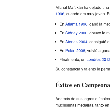
Michal Martikán ha dejado una 
1996
, cuando era muy joven. Es
En
Atlanta 1996
, ganó la med
En
Sídney 2000
, obtuvo la m
En
Atenas 2004
, consiguió o
En
Pekín 2008
, volvió a gan
Finalmente, en
Londres 201
Su constancia y talento le perm
Éxitos en Campeona
Además de sus logros olímpico
muchísimas medallas, tanto en 