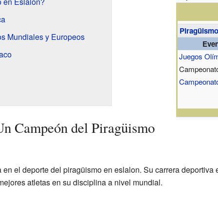
o en Eslalon?
ca
Piragüismo
s Mundiales y Europeos
Eve
aco
Juegos Olí
Campeonato
Campeonato
Un Campeón del Piragüismo
en el deporte del piragüismo en eslalon. Su carrera deportiva e
jores atletas en su disciplina a nivel mundial.