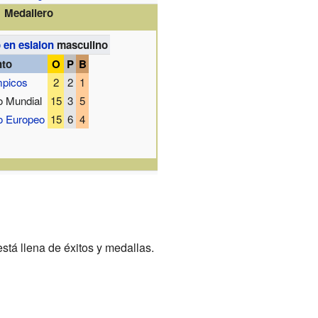
Medallero
 en eslalon
masculino
nto
O
P
B
mpicos
2
2
1
 Mundial
15
3
5
 Europeo
15
6
4
stá llena de éxitos y medallas.