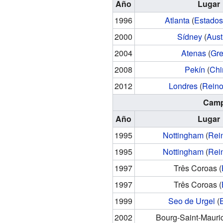
Año
Lugar
1996
Atlanta
(
Estados
2000
Sídney
(
Aust
2004
Atenas
(
Gre
2008
Pekín
(
Chi
2012
Londres
(
Reino
Camp
Año
Lugar
1995
Nottingham
(
Rei
1995
Nottingham
(
Rei
1997
Três Coroas
(
1997
Três Coroas
(
1999
Seo de Urgel
(
2002
Bourg-Saint-Mauri