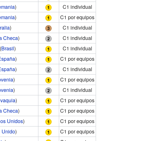
emania
)
C1 individual
emania
)
C1 por equipos
ralia
)
C1 individual
a Checa
)
C1 individual
(
Brasil
)
C1 individual
España
)
C1 por equipos
España
)
C1 individual
ovenia
)
C1 por equipos
ovenia
)
C1 individual
ovaquia
)
C1 por equipos
a Checa
)
C1 por equipos
dos Unidos
)
C1 por equipos
 Unido
)
C1 por equipos