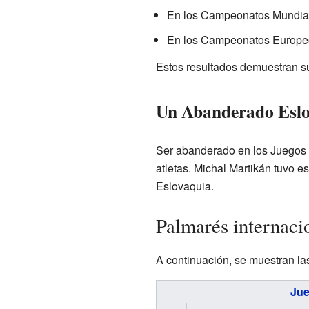
En los Campeonatos Mundiale
En los Campeonatos Europeos
Estos resultados demuestran su 
Un Abanderado Esl
Ser abanderado en los Juegos Ol
atletas. Michal Martikán tuvo e
Eslovaquia.
Palmarés internaci
A continuación, se muestran l
Jue