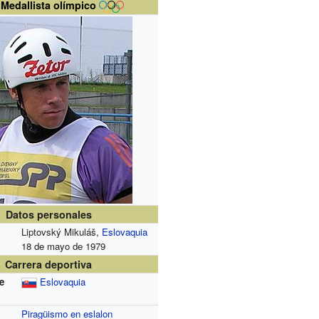
Medallista olímpico
Datos personales
Liptovský Mikuláš,
Eslovaquia
18 de mayo de 1979
Carrera deportiva
e
Eslovaquia
Piragüismo en eslalon