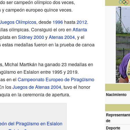
ado ser campeón olímpico dos veces,
 y campeón europeo quince veces.
Juegos Olímpicos
, desde
1996
hasta
2012
.
llas olímpicas. Consiguió el oro en
Atlanta
 plata en
Sídney 2000
y
Atenas 2004
, y el
s estas medallas fueron en la prueba de canoa
s, Michal Martikán ha ganado 23 medallas en
güismo en Eslalon entre 1995 y 2019.
as en el
Campeonato Europeo de Piragüismo
En los
Juegos de Atenas 2004
, tuvo el honor
quia en la ceremonia de apertura.
Nacimiento
Representant
de
eón del Piragüismo en Eslalon
Deporte