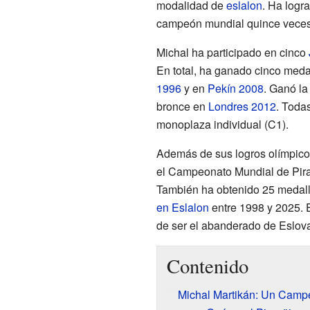
modalidad de
eslalon
. Ha logr
campeón mundial quince veces
Michal ha participado en cinco
En total, ha ganado cinco meda
1996
y en
Pekín 2008
. Ganó la
bronce en
Londres 2012
. Toda
monoplaza individual (C1).
Además de sus logros olímpico
el Campeonato Mundial de Pira
También ha obtenido 25 medall
en Eslalon
entre 1998 y 2025. 
de ser el abanderado de Eslova
Contenido
Michal Martikán: Un Camp