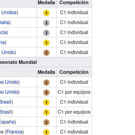
Medalla
Competición
 Unidos
)
C1 individual
ralia
)
C1 individual
cia
)
C1 individual
na
)
C1 individual
 Unido
)
C1 individual
eonato Mundial
Medalla
Competición
no Unido
)
C1 individual
no Unido
)
C1 por equipos
Brasil
)
C1 individual
Brasil
)
C1 por equipos
España
)
C1 individual
ce
(
Francia
)
C1 individual