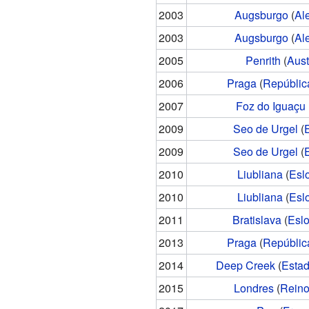
2003
Augsburgo
(
Al
2003
Augsburgo
(
Al
2005
Penrith
(
Aust
2006
Praga
(
Repúblic
2007
Foz do Iguaçu
2009
Seo de Urgel
(
2009
Seo de Urgel
(
2010
Liubliana
(
Esl
2010
Liubliana
(
Esl
2011
Bratislava
(
Esl
2013
Praga
(
Repúblic
2014
Deep Creek
(
Esta
2015
Londres
(
Reino