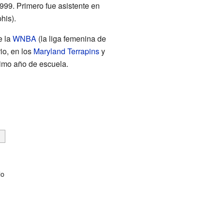
99. Primero fue asistente en
his).
 la
WNBA
(la liga femenina de
io, en los
Maryland Terrapins
y
timo año de escuela.
do