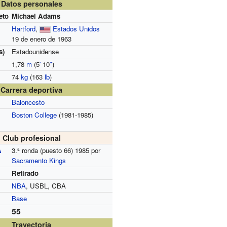
Datos personales
eto
Michael Adams
Hartford
,
Estados Unidos
19 de enero de 1963
s)
Estadounidense
1,78
m
(5
′
10
″
)
74
kg
(163
lb
)
Carrera deportiva
Baloncesto
Boston College
(1981-1985)
Club profesional
A
3.ª ronda (puesto 66) 1985 por
Sacramento Kings
Retirado
NBA
, USBL, CBA
Base
55
Trayectoria