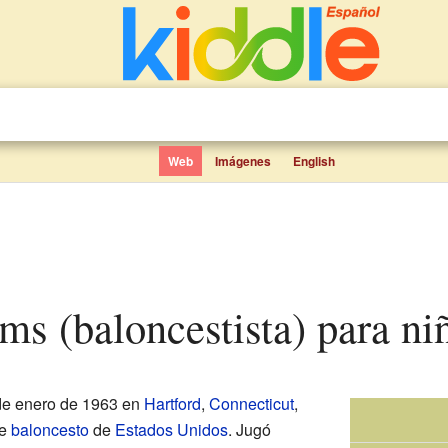
Web
Imágenes
English
ams (baloncestista) para ni
 de enero de 1963 en
Hartford
,
Connecticut
,
de
baloncesto
de
Estados Unidos
. Jugó