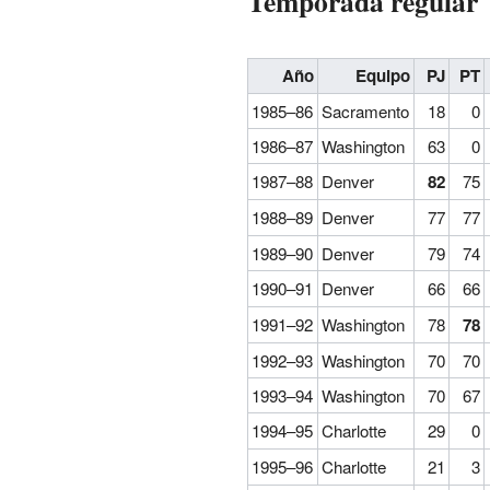
Temporada regular
Año
Equipo
PJ
PT
1985–86
Sacramento
18
0
1986–87
Washington
63
0
1987–88
Denver
82
75
1988–89
Denver
77
77
1989–90
Denver
79
74
1990–91
Denver
66
66
1991–92
Washington
78
78
1992–93
Washington
70
70
1993–94
Washington
70
67
1994–95
Charlotte
29
0
1995–96
Charlotte
21
3