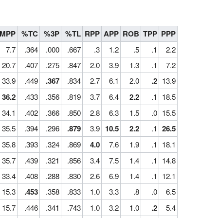
MPP
%TC
%3P
%TL
RPP
APP
ROB
TPP
PPP
7.7
.364
.000
.667
.3
1.2
.5
.1
2.2
20.7
.407
.275
.847
2.0
3.9
1.3
.1
7.2
33.9
.449
.367
.834
2.7
6.1
2.0
.2
13.9
36.2
.433
.356
.819
3.7
6.4
2.2
.1
18.5
34.1
.402
.366
.850
2.8
6.3
1.5
.0
15.5
35.5
.394
.296
.879
3.9
10.5
2.2
.1
26.5
35.8
.393
.324
.869
4.0
7.6
1.9
.1
18.1
35.7
.439
.321
.856
3.4
7.5
1.4
.1
14.8
33.4
.408
.288
.830
2.6
6.9
1.4
.1
12.1
15.3
.453
.358
.833
1.0
3.3
.8
.0
6.5
15.7
.446
.341
.743
1.0
3.2
1.0
.2
5.4