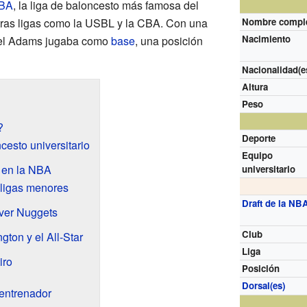
BA
, la liga de baloncesto más famosa del
tras ligas como la USBL y la CBA. Con una
Nombre compl
Nacimiento
hael Adams jugaba como
base
, una posición
Nacionalidad(e
Altura
Peso
?
Deporte
cesto universitario
Equipo
l en la NBA
universitario
 ligas menores
Draft de la NB
nver Nuggets
Club
ton y el All-Star
Liga
iro
Posición
Dorsal(es)
entrenador