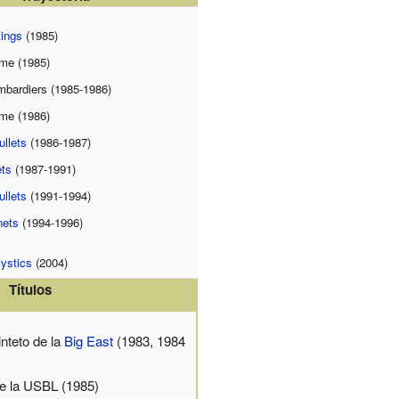
ings
(1985)
ame (1985)
bardiers (1985-1986)
ame (1986)
llets
(1986-1987)
ts
(1987-1991)
llets
(1991-1994)
nets
(1994-1996)
ystics
(2004)
Títulos
inteto de la
Big East
(1983, 1984
 la USBL (1985)