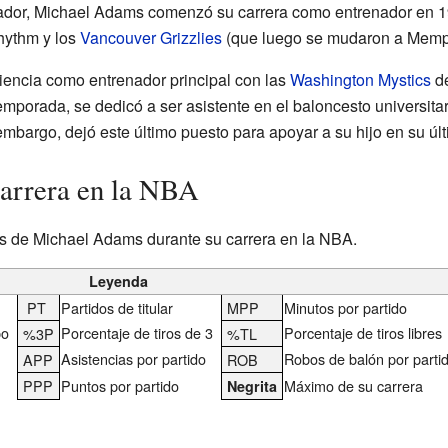
ador, Michael Adams comenzó su carrera como entrenador en 19
hythm y los
Vancouver Grizzlies
(que luego se mudaron a Memp
iencia como entrenador principal con las
Washington Mystics
de
mporada, se dedicó a ser asistente en el baloncesto universitar
embargo, dejó este último puesto para apoyar a su hijo en su úl
carrera en la NBA
as de Michael Adams durante su carrera en la NBA.
Leyenda
PT
Partidos de titular
MPP
Minutos por partido
po
Porcentaje de tiros de 3
Porcentaje de tiros libres
%3P
%TL
Asistencias por partido
Robos de balón por parti
APP
ROB
PPP
Puntos por partido
Máximo de su carrera
Negrita