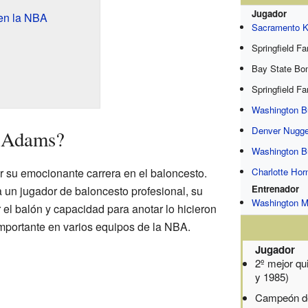
Jugador
 en la NBA
Sacramento K
Springfield F
Bay State Bom
Springfield F
Washington Bu
Denver Nugge
l Adams?
Washington Bu
 su emocionante carrera en el baloncesto.
Charlotte Hor
Entrenador
a un jugador de baloncesto profesional, su
Washington M
 el balón y capacidad para anotar lo hicieron
mportante en varios equipos de la NBA.
Jugador
2º mejor qu
y 1985)
Campeón de