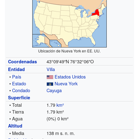
Ubicación de Nueva York en EE. UU.
43°09′49″N
76°32°06″O
Coordenadas
Villa
Entidad
•
País
Estados Unidos
•
Estado
Nueva York
•
Condado
Cayuga
Superficie
• Total
1.79
km²
• Tierra
1.79 km²
• Agua
(0%) 0 km²
Altitud
• Media
138 m s. n. m.