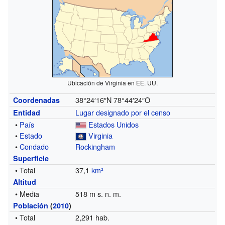
Ubicación de Virginia en EE. UU.
38°24′16″N
78°44′24″O
Coordenadas
Lugar designado por el censo
Entidad
•
País
Estados Unidos
•
Estado
Virginia
•
Condado
Rockingham
Superficie
• Total
37,1
km²
Altitud
• Media
518 m s. n. m.
Población
(
2010
)
• Total
2,291 hab.