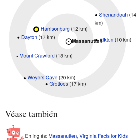
Shenandoah
(14
km)
Harrisonburg
(12 km)
Dayton
(17 km)
Elkton
(10 km)
Massanutten
Mount Crawford
(18 km)
Weyers Cave
(20 km)
Grottoes
(17 km)
Véase también
En inglés:
Massanutten, Virginia Facts for Kids