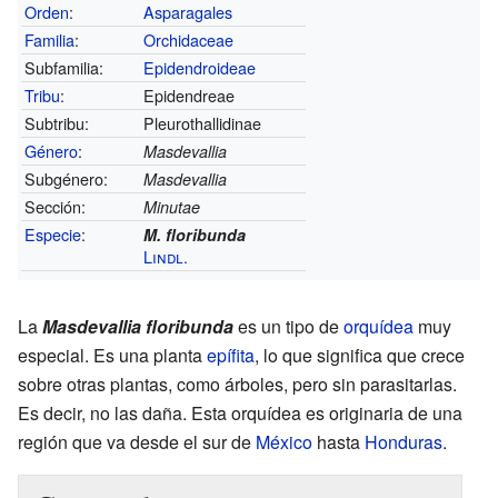
Orden
:
Asparagales
Familia
:
Orchidaceae
Subfamilia:
Epidendroideae
Tribu
:
Epidendreae
Subtribu:
Pleurothallidinae
Género
:
Masdevallia
Subgénero:
Masdevallia
Sección:
Minutae
Especie
:
M. floribunda
Lindl.
La
Masdevallia floribunda
es un tipo de
orquídea
muy
especial. Es una planta
epífita
, lo que significa que crece
sobre otras plantas, como árboles, pero sin parasitarlas.
Es decir, no las daña. Esta orquídea es originaria de una
región que va desde el sur de
México
hasta
Honduras
.