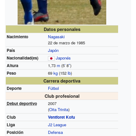
Datos personales
Nacimiento
Nagasaki
22 de marzo de 1985
País
Japón
Nacionalidad(es)
Japonés
Altura
1,73
m
(5
′
8
″
)
Peso
69
kg
(152
lb
)
Carrera deportiva
Deporte
Fútbol
Club profesional
Debut deportivo
2007
(
Oita Trinita
)
Club
Ventforet Kofu
Liga
J2 League
Posición
Defensa