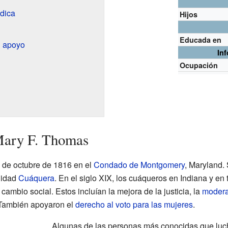
édica
Hijos
Educada en
n apoyo
In
Ocupación
Mary F. Thomas
 de octubre de 1816 en el
Condado de Montgomery
, Maryland.
nidad
Cuáquera
. En el siglo XIX, los cuáqueros en Indiana y en
ambio social. Estos incluían la mejora de la justicia, la
modera
 También apoyaron el
derecho al voto para las mujeres
.
Algunas de las personas más conocidas que lucha