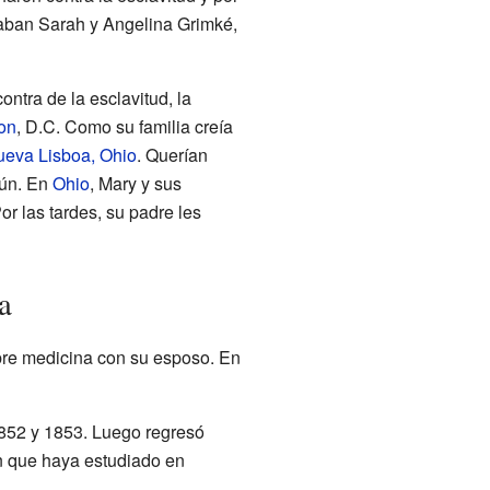
taban Sarah y Angelina Grimké,
ntra de la esclavitud, la
on
, D.C. Como su familia creía
eva Lisboa, Ohio
. Querían
mún. En
Ohio
, Mary y sus
r las tardes, su padre les
a
bre medicina con su esposo. En
852 y 1853. Luego regresó
n que haya estudiado en
.