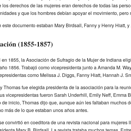
e los derechos de las mujeres eran derechos de todas las pers
nidades y que los hombres debían apoyar el movimiento, pero no
n este documento estaban Mary Birdsall, Fanny y Henry Hiatt, 
iación (1855-1857)
l en 1855, la Asociación de Sufragio de la Mujer de Indiana el
 año 1856. Trabajó como vicepresidenta junto a Amanda M. Way 
epresidentas como Melissa J. Diggs, Fanny Hiatt, Hannah J. Sm
ry Thomas fue elegida presidenta de la asociación para la reuni
s vicepresidentas fueron Sarah Underhill, Emily Neff, Emma B
so de inicio, Thomas dijo que, aunque aún les faltaban muchos 
 más de lo que estaban unos años antes.
 convirtió en coeditora de una revista nacional para mujeres
identa Mary B. Birdsall. La revista trataba muchos temas. Entre