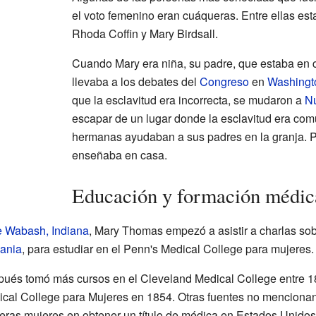
el voto femenino eran cuáqueras. Entre ellas es
Rhoda Coffin y Mary Birdsall.
Cuando Mary era niña, su padre, que estaba en co
llevaba a los debates del
Congreso
en
Washingt
que la esclavitud era incorrecta, se mudaron a
Nu
escapar de un lugar donde la esclavitud era co
hermanas ayudaban a sus padres en la granja. Po
enseñaba en casa.
Educación y formación médic
 Wabash, Indiana
, Mary Thomas empezó a asistir a charlas so
vania
, para estudiar en el Penn's Medical College para mujeres.
pués tomó más cursos en el Cleveland Medical College entre 1
ical College para Mujeres en 1854. Otras fuentes no menciona
eras mujeres en obtener un título de médica en Estados Unidos