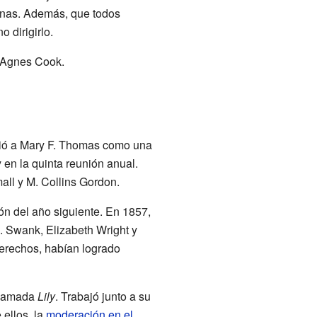
onas. Además, que todos
 dirigirlo.
y Agnes Cook.
igió a Mary F. Thomas como una
en la quinta reunión anual.
all y M. Collins Gordon.
ón del año siguiente. En 1857,
. Swank, Elizabeth Wright y
derechos, habían logrado
 llamada
Lily
. Trabajó junto a su
 ellos, la
moderación en el