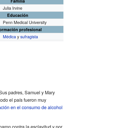
Familia
Julia Irvine
Educación
Penn Medical University
formación profesional
Médica
y
sufragista
 Sus padres, Samuel y Mary
 todo el país fueron muy
ción en el consumo de alcohol
ron contra la esclavitud y por