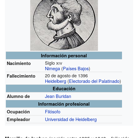
Información personal
Siglo
xiv
Nacimiento
Nimega
(
Países Bajos
)
20 de agosto de 1396
Fallecimiento
Heidelberg
(
Electorado del Palatinado
)
Educación
Jean Buridan
Alumno de
Información profesional
Filósofo
Ocupación
Universidad de Heidelberg
Empleador