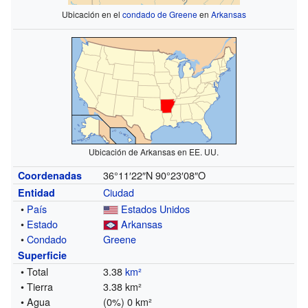
Ubicación en el
condado de Greene
en
Arkansas
Ubicación de Arkansas en EE. UU.
36°11′22″N
90°23′08″O
Coordenadas
Ciudad
Entidad
•
País
Estados Unidos
•
Estado
Arkansas
•
Condado
Greene
Superficie
• Total
3.38
km²
• Tierra
3.38 km²
• Agua
(0%) 0 km²