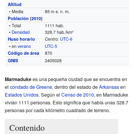
Altitud
• Media
85 m s. n. m.
Población
(
2010
)
• Total
1111 hab.
•
Densidad
328,7 hab./km²
Centro:
UTC-6
Huso horario
• en
verano
UTC-5
870
Código de área
2405028
GNIS
Marmaduke
es una pequeña ciudad que se encuentra en
el
condado de Greene
, dentro del estado de
Arkansas
en
Estados Unidos
. Según el
Censo de 2010
, en Marmaduke
vivían 1111 personas. Esto significa que había unas 328.7
personas por cada kilómetro cuadrado de terreno.
Contenido