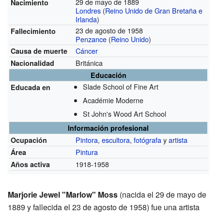
29 de mayo de 1889
Nacimiento
Londres
(
Reino Unido de Gran Bretaña e
Irlanda
)
23 de agosto de 1958
Fallecimiento
Penzance
(
Reino Unido
)
Cáncer
Causa de muerte
Británica
Nacionalidad
Educación
Slade School of Fine Art
Educada en
Académie Moderne
St John's Wood Art School
Información profesional
Pintora
,
escultora
,
fotógrafa
y
artista
Ocupación
Pintura
Área
1918-1958
Años activa
Marjorie Jewel "Marlow" Moss
(nacida el 29 de mayo de
1889 y fallecida el 23 de agosto de 1958) fue una artista