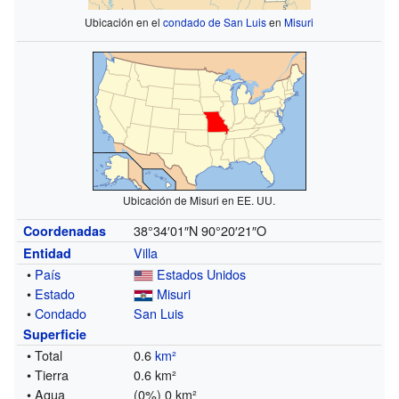
Ubicación en el
condado de San Luis
en
Misuri
Ubicación de Misuri en EE. UU.
38°34′01″N
90°20′21″O
Coordenadas
Villa
Entidad
•
País
Estados Unidos
•
Estado
Misuri
•
Condado
San Luis
Superficie
• Total
0.6
km²
• Tierra
0.6 km²
• Agua
(0%) 0 km²