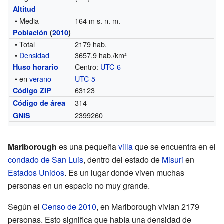
Altitud
• Media
164 m s. n. m.
Población
(
2010
)
• Total
2179 hab.
•
Densidad
3657,9 hab./km²
Centro:
UTC-6
Huso horario
• en
verano
UTC-5
63123
Código ZIP
314
Código de área
2399260
GNIS
Marlborough
es una pequeña
villa
que se encuentra en el
condado de San Luis
, dentro del estado de
Misuri
en
Estados Unidos
. Es un lugar donde viven muchas
personas en un espacio no muy grande.
Según el
Censo de 2010
, en Marlborough vivían 2179
personas. Esto significa que había una densidad de