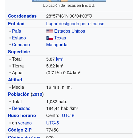
Ubicación de Texas en EE. UU.
28°57′46″N
96°04′03″O
Coordenadas
Lugar designado por el censo
Entidad
•
País
Estados Unidos
•
Estado
Texas
•
Condado
Matagorda
Superficie
• Total
5.87
km²
• Tierra
5.82 km²
• Agua
(0.71%) 0.04 km²
Altitud
• Media
16 m s. n. m.
Población
(
2010
)
• Total
1,082 hab.
•
Densidad
184,44 hab./km²
Centro:
UTC-6
Huso horario
• en
verano
UTC-5
77456
Código ZIP
979
Código de área