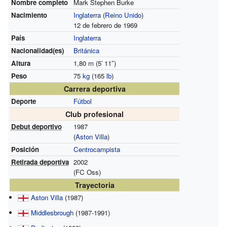
Nombre completo
Mark Stephen Burke
Nacimiento
Inglaterra
(
Reino Unido
)
12 de febrero de 1969
País
Inglaterra
Nacionalidad(es)
Británica
Altura
1,80
m
(5
′
11
″
)
Peso
75
kg
(165
lb
)
Carrera deportiva
Deporte
Fútbol
Club profesional
Debut deportivo
1987
(
Aston Villa
)
Posición
Centrocampista
Retirada deportiva
2002
(FC Oss)
Trayectoria
Aston Villa
(1987)
Middlesbrough
(1987-1991)