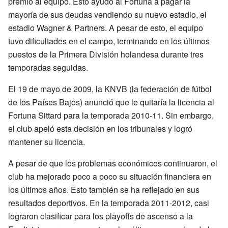
premio al equipo. Esto ayudó al Fortuna a pagar la
mayoría de sus deudas vendiendo su nuevo estadio, el
estadio Wagner & Partners. A pesar de esto, el equipo
tuvo dificultades en el campo, terminando en los últimos
puestos de la Primera División holandesa durante tres
temporadas seguidas.
El 19 de mayo de 2009, la KNVB (la federación de fútbol
de los Países Bajos) anunció que le quitaría la licencia al
Fortuna Sittard para la temporada 2010-11. Sin embargo,
el club apeló esta decisión en los tribunales y logró
mantener su licencia.
A pesar de que los problemas económicos continuaron, el
club ha mejorado poco a poco su situación financiera en
los últimos años. Esto también se ha reflejado en sus
resultados deportivos. En la temporada 2011-2012, casi
lograron clasificar para los playoffs de ascenso a la