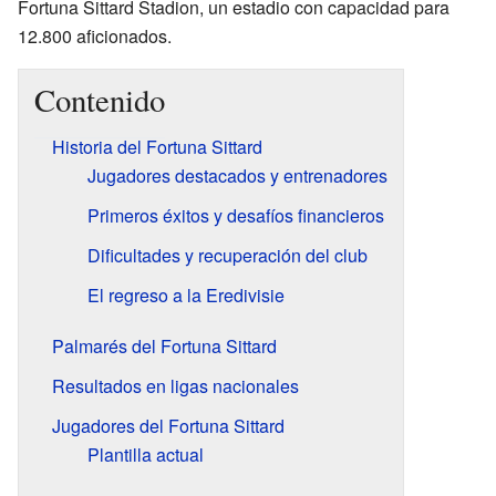
Fortuna Sittard Stadion, un estadio con capacidad para
12.800 aficionados.
Contenido
Historia del Fortuna Sittard
Jugadores destacados y entrenadores
Primeros éxitos y desafíos financieros
Dificultades y recuperación del club
El regreso a la Eredivisie
Palmarés del Fortuna Sittard
Resultados en ligas nacionales
Jugadores del Fortuna Sittard
Plantilla actual