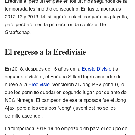
Eredivisie, pero un empate en los últimos segundos de la
temporada les impidió conseguirlo. En las temporadas
2012-13 y 2013-14, sí lograron clasificar para los playoffs,
pero perdieron en la primera ronda contra el De
Graafschap.
El regreso a la Eredivisie
En 2018, después de 16 años en la
Eerste Divisie
(la
segunda división), el Fortuna Sittard logró ascender de
nuevo a la
Eredivisie
. Vencieron al Jong PSV por 1-0, lo
que les permitió quedar en segundo lugar, por delante del
NEC Nimega. El campeón de esa temporada fue el Jong
Ajax, pero a los equipos "Jong" (juveniles) no se les
permite ascender.
La temporada 2018-19 no empezó bien para el equipo de