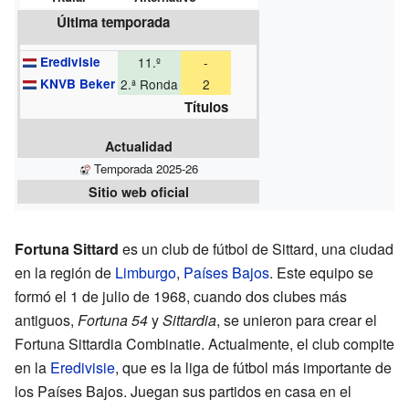
Última temporada
Eredivisie
11.º
-
KNVB Beker
2.ª Ronda
2
Títulos
Actualidad
Temporada 2025-26
Sitio web oficial
Fortuna Sittard
es un club de fútbol de Sittard, una ciudad
en la región de
Limburgo
,
Países Bajos
. Este equipo se
formó el 1 de julio de 1968, cuando dos clubes más
antiguos,
Fortuna 54
y
Sittardia
, se unieron para crear el
Fortuna Sittardia Combinatie. Actualmente, el club compite
en la
Eredivisie
, que es la liga de fútbol más importante de
los Países Bajos. Juegan sus partidos en casa en el