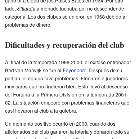
ganó otra Copa de los Países Bajos en 1964. Por otro
lado,
Sittardia
a menudo luchaba por no descender de
categoría. Los dos clubes se unieron en 1968 debido a
problemas de dinero.
Dificultades y recuperación del club
Al final de la temporada 1999-2000, el exitoso entrenador
Bert van Marwijk se fue al
Feyenoord
. Después de su
partida, el equipo tuvo problemas. Firmaron a jugadores
muy caros que no rindieron bien. Esto llevó al descenso
del Fortuna a la Primera División en la temporada 2001-
02. La situación empeoró con problemas financieros que
casi llevaron al club a la quiebra.
Un momento positivo ocurrió en 2003, cuando dos
aficionados del club ganaron la lotería y donaron todo su