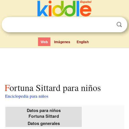
Web
Imágenes
English
Fortuna Sittard para niños
Enciclopedia para niños
Datos para niños
Fortuna Sittard
Datos generales