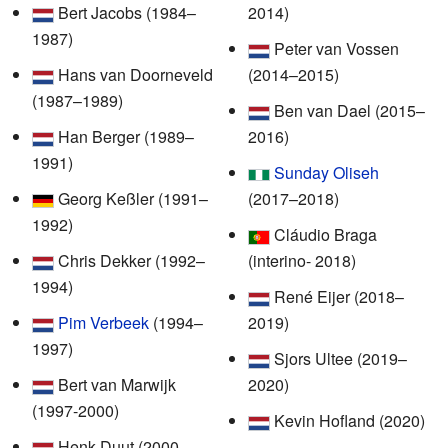
Bert Jacobs (1984–
2014)
1987)
Peter van Vossen
Hans van Doorneveld
(2014–2015)
(1987–1989)
Ben van Dael (2015–
Han Berger (1989–
2016)
1991)
Sunday Oliseh
Georg Keßler (1991–
(2017–2018)
1992)
Cláudio Braga
Chris Dekker (1992–
(interino- 2018)
1994)
René Eijer (2018–
Pim Verbeek
(1994–
2019)
1997)
Sjors Ultee (2019–
Bert van Marwijk
2020)
(1997-2000)
Kevin Hofland (2020)
Henk Duut (2000–