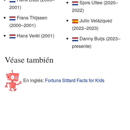
Sjors Ultee (2020–
2001)
2022)
Frans Thijssen
Julio Velázquez
(2000–2001)
(2022–2023)
Hans Verèl (2001)
Danny Buijs (2023–
presente)
Véase también
En inglés:
Fortuna Sittard Facts for Kids