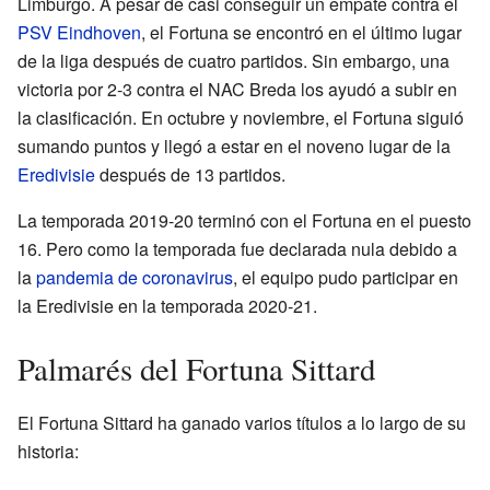
Limburgo. A pesar de casi conseguir un empate contra el
PSV Eindhoven
, el Fortuna se encontró en el último lugar
de la liga después de cuatro partidos. Sin embargo, una
victoria por 2-3 contra el NAC Breda los ayudó a subir en
la clasificación. En octubre y noviembre, el Fortuna siguió
sumando puntos y llegó a estar en el noveno lugar de la
Eredivisie
después de 13 partidos.
La temporada 2019-20 terminó con el Fortuna en el puesto
16. Pero como la temporada fue declarada nula debido a
la
pandemia de coronavirus
, el equipo pudo participar en
la Eredivisie en la temporada 2020-21.
Palmarés del Fortuna Sittard
El Fortuna Sittard ha ganado varios títulos a lo largo de su
historia: