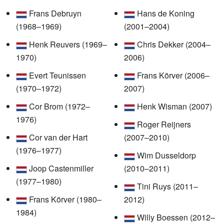
Frans Debruyn
Hans de Koning
(1968–1969)
(2001–2004)
Henk Reuvers (1969–
Chris Dekker (2004–
1970)
2006)
Evert Teunissen
Frans Körver (2006–
(1970–1972)
2007)
Cor Brom (1972–
Henk Wisman (2007)
1976)
Roger Reijners
Cor van der Hart
(2007–2010)
(1976–1977)
Wim Dusseldorp
Joop Castenmiller
(2010–2011)
(1977–1980)
Tini Ruys (2011–
Frans Körver (1980–
2012)
1984)
Willy Boessen (2012–