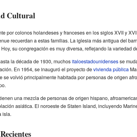
ad Cultural
nte por colonos holandeses y franceses en los siglos XVII y XV
 recuerdan a estas familias. La iglesia más antigua del barrio
oy, su congregación es muy diversa, reflejando la variedad de 
 hasta la década de 1930, muchos
italoestadounidenses
se mudar
lación. En 1954, se inauguró el proyecto de
vivienda pública
Mar
ste se volvió principalmente habitada por personas de origen afr
po.
 tienen una mezcla de personas de origen hispano, afroamerican
ación asiática. El noroeste de Staten Island, incluyendo Marin
 isla.
Recientes