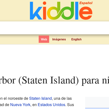
Web
Imágenes
English
rbor (Staten Island) para n
en el noroeste de
Staten Island
, una de las
dad de
Nueva York
, en
Estados Unidos
. Sus