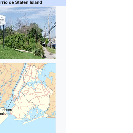
rrio de Staten Island
ariners
arbor