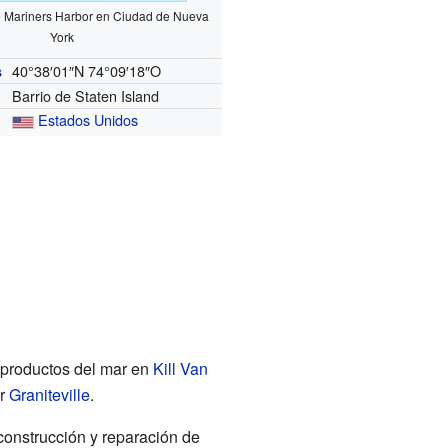
e Mariners Harbor en Ciudad de Nueva
York
40°38′01″N
74°09′18″O
s
Barrio de Staten Island
Estados Unidos
s productos del mar en
Kill Van
ur
Graniteville
.
construcción y reparación de