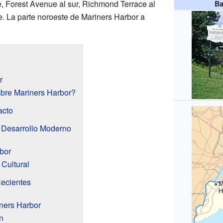
e, Forest Avenue al sur, Richmond Terrace al
Ba
e. La parte noroeste de Mariners Harbor a
r
bre Mariners Harbor?
acto
 Desarrollo Moderno
bor
 Cultural
ecientes
M
H
iners Harbor
n