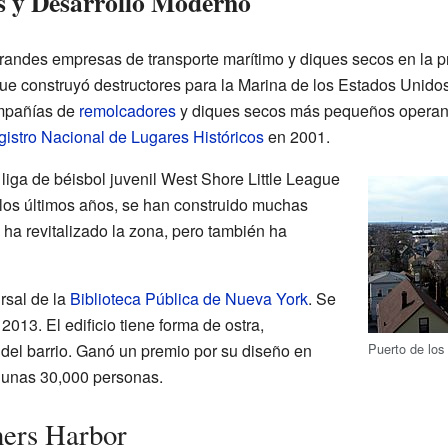
 y Desarrollo Moderno
randes empresas de transporte marítimo y diques secos en la p
que construyó destructores para la Marina de los Estados Unido
ompañías de
remolcadores
y diques secos más pequeños operan 
istro Nacional de Lugares Históricos
en 2001.
 liga de béisbol juvenil West Shore Little League
 los últimos años, se han construido muchas
ha revitalizado la zona, pero también ha
rsal de la
Biblioteca Pública de Nueva York
. Se
013. El edificio tiene forma de ostra,
Puerto de los
 del barrio. Ganó un premio por su diseño en
a unas 30,000 personas.
ners Harbor