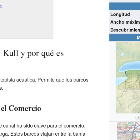
re
Longitud
Ancho máxi
Descubrimien
M
 Kull y por qué es
topista acuática. Permite que los barcos
s.
 el Comercio
Ub
canal ha sido clave para el comercio.
arga. Estos barcos viajan entre la bahía