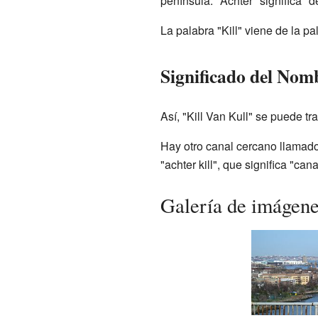
península. "Achter" significa "d
La palabra "Kill" viene de la pa
Significado del Nom
Así, "Kill Van Kull" se puede t
Hay otro canal cercano llamado 
"achter kill", que significa "ca
Galería de imágen