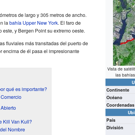
lómetros de largo y 305 metros de ancho.
n la
bahía Upper New York
. El faro de
este, y Bergen Point su extremo oeste.
ías fluviales más transitadas del puerto de
r encima de él pasa el impresionante
Vista de satéli
las bahía
U
por qué es importante?
Continente
l Comercio
Océano
Coordenadas
Abierto
Ubi
País
 Kill Van Kull?
División
 del Nombre