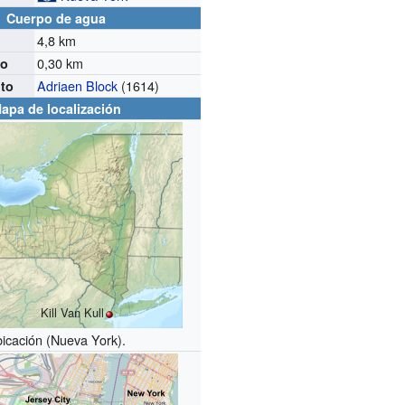
Cuerpo de agua
4,8 km
0,30 km
mo
Adriaen Block
(1614)
to
apa de localización
Kill Van Kull
icación (Nueva York).