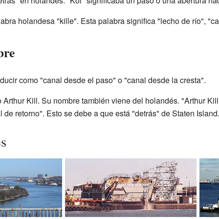
etrás" en holandés. "Kol" significaba un paso o una abertura haci
labra holandesa "kille". Esta palabra significa "lecho de río", "c
bre
raducir como "canal desde el paso" o "canal desde la cresta".
Arthur Kill. Su nombre también viene del holandés. "Arthur Kill
nal de retorno". Esto se debe a que está "detrás" de Staten Island
es