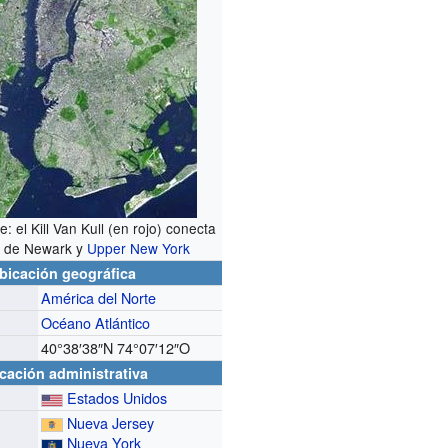
te: el Kill Van Kull (en rojo) conecta
s de Newark y
Upper New York
bicación geográfica
América del Norte
Océano Atlántico
40°38′38″N
74°07′12″O
cación administrativa
Estados Unidos
Nueva Jersey
Nueva York