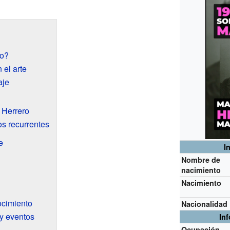
ro?
 el arte
aje
i Herrero
s recurrentes
e
I
Nombre de
nacimiento
Nacimiento
ocimiento
Nacionalidad
y eventos
In
Ocupación