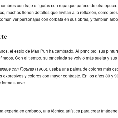
mbres con traje o figuras con ropa que parece de otra época.
s, muchas tienen detalles que invitan a la reflexión, como pres
 común ver personajes con corbata en sus obras, y también árbol
rte
ños, el estilo de Mari Puri ha cambiado. Al principio, sus pintu
efinidos. Con el tiempo, su pincelada se volvió más suelta y su
aisaje con Figuras
(1966), usaba una paleta de colores más osc
 expresivos y colores con mayor contraste. En los años 80 y 90,
e forma suave.
na experta en grabado, una técnica artística para crear imáge