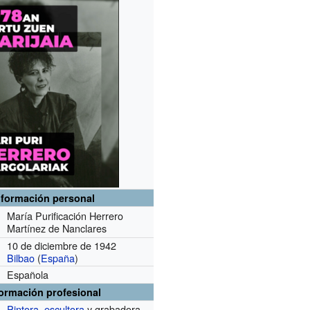
nformación personal
María Purificación Herrero
Martínez de Nanclares
10 de diciembre de 1942
Bilbao
(
España
)
Española
formación profesional
Pintora
,
escultora
y grabadora