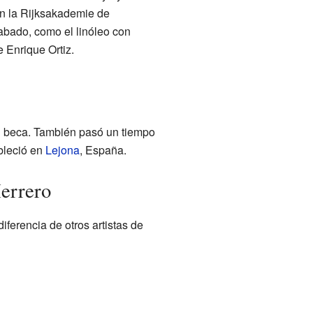
en la Rijksakademie de
rabado, como el linóleo con
e Enrique Ortiz.
u beca. También pasó un tiempo
ableció en
Lejona
, España.
Herrero
iferencia de otros artistas de