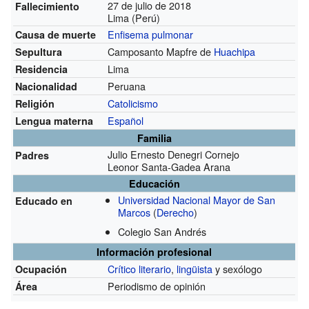
27 de julio de 2018
Fallecimiento
Lima (Perú)
Enfisema pulmonar
Causa de muerte
Camposanto Mapfre de
Huachipa
Sepultura
Lima
Residencia
Peruana
Nacionalidad
Catolicismo
Religión
Español
Lengua materna
Familia
Julio Ernesto Denegri Cornejo
Padres
Leonor Santa-Gadea Arana
Educación
Universidad Nacional Mayor de San
Educado en
Marcos
(
Derecho
)
Colegio San Andrés
Información profesional
Crítico literario
,
lingüista
y sexólogo
Ocupación
Periodismo de opinión
Área