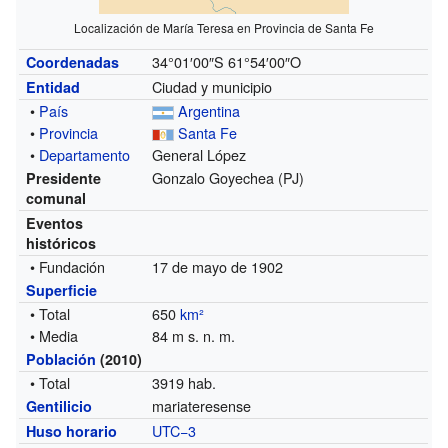
Localización de María Teresa en Provincia de Santa Fe
34°01′00″S
61°54′00″O
Coordenadas
Ciudad y municipio
Entidad
•
País
Argentina
•
Provincia
Santa Fe
•
Departamento
General López
Gonzalo Goyechea (PJ)
Presidente
comunal
Eventos
históricos
• Fundación
17 de mayo de 1902
Superficie
• Total
650
km²
• Media
84 m s. n. m.
Población
(2010)
• Total
3919 hab.
mariateresense
Gentilicio
UTC−3
Huso horario