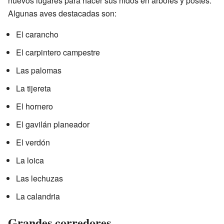
nuevos lugares para hacer sus nidos en árboles y postes.
Algunas aves destacadas son:
El carancho
El carpintero campestre
Las palomas
La tijereta
El hornero
El gavilán planeador
El verdón
La loica
Las lechuzas
La calandria
Grandes corredores