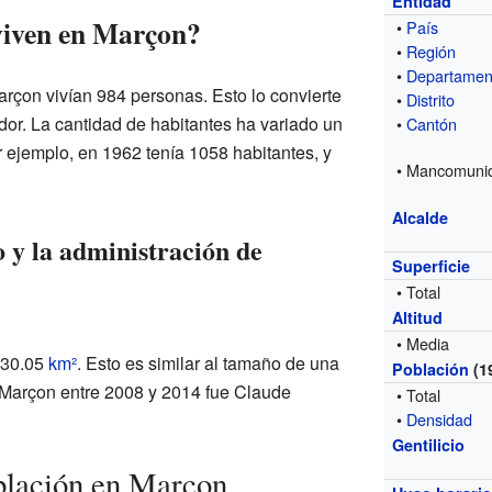
Entidad
viven en Marçon?
•
País
•
Región
•
Departamen
rçon vivían 984 personas. Esto lo convierte
•
Distrito
or. La cantidad de habitantes ha variado un
•
Cantón
r ejemplo, en 1962 tenía 1058 habitantes, y
• Mancomuni
Alcalde
 y la administración de
Superficie
• Total
Altitud
• Media
 30.05
km²
. Esto es similar al tamaño de una
Población
(1
 Marçon entre 2008 y 2014 fue Claude
• Total
•
Densidad
Gentilicio
blación en Marçon