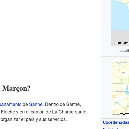
Local
a Marçon?
partamento
de
Sarthe
. Dentro de Sarthe,
 Flèche y en el cantón de La Chartre-sur-le-
organizar el país y sus servicios.
Coordenada