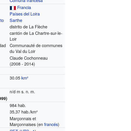
Comuna francesa
Francia
Países del Loira
to
Sarthe
distrito de La Flèche
cantón de La Chartre-sur-le-
Loir
dad
Communauté de communes
du Val du Loir
Claude Cochonneau
(2008 - 2014)
30.05
km²
n/d m s. n. m.
999)
984 hab.
35,37 hab./km²
Marçonnais et
Marçonnaises (en
francés
)