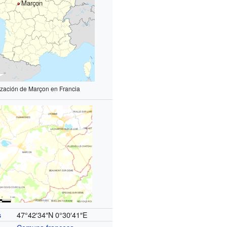
Marçon
ización de Marçon en Francia
47°42′34″N
0°30′41″E
s