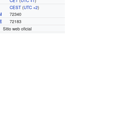
CET
(
UTC +1
)
o
CEST
(
UTC +2
)
72340
l
72183
E
Sitio web oficial