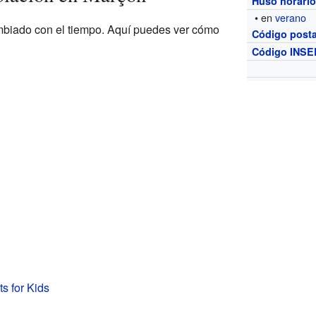
Huso horari
• en
verano
biado con el tiempo. Aquí puedes ver cómo
Código posta
Código INSE
s for Kids