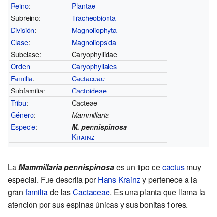
Reino
:
Plantae
Subreino:
Tracheobionta
División
:
Magnoliophyta
Clase
:
Magnoliopsida
Subclase:
Caryophyllidae
Orden
:
Caryophyllales
Familia
:
Cactaceae
Subfamilia:
Cactoideae
Tribu
:
Cacteae
Género
:
Mammillaria
Especie
:
M. pennispinosa
Krainz
La
Mammillaria pennispinosa
es un tipo de
cactus
muy
especial. Fue descrita por
Hans Krainz
y pertenece a la
gran
familia
de las
Cactaceae
. Es una planta que llama la
atención por sus espinas únicas y sus bonitas flores.