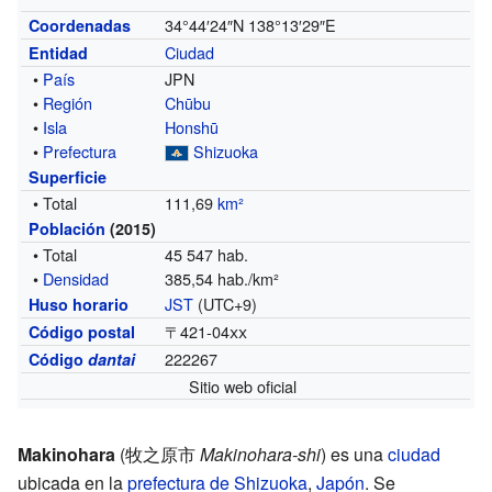
34°44′24″N
138°13′29″E
Coordenadas
Ciudad
Entidad
•
País
JPN
•
Región
Chūbu
•
Isla
Honshū
•
Prefectura
Shizuoka
Superficie
• Total
111,69
km²
Población
(2015)
• Total
45 547 hab.
•
Densidad
385,54 hab./km²
JST
(UTC+9)
Huso horario
〒421-04
xx
Código postal
222267
Código
dantai
Sitio web oficial
Makinohara
(
牧之原市
Makinohara-shi
)
es una
ciudad
ubicada en la
prefectura de Shizuoka
,
Japón
. Se