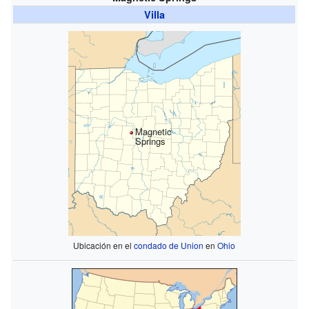
Villa
Magnetic
Springs
Ubicación en el
condado de Union
en
Ohio