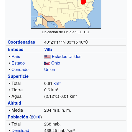
Ubicación de Ohio en EE. UU.
40°21′11″N
83°15′46″O
Coordenadas
Villa
Entidad
•
País
Estados Unidos
•
Estado
Ohio
•
Condado
Union
Superficie
• Total
0.61
km²
• Tierra
0.6 km²
• Agua
(2.12%) 0.01 km²
Altitud
• Media
284 m s. n. m.
Población
(
2010
)
• Total
268 hab.
•
Densidad
438,45 hab./km²