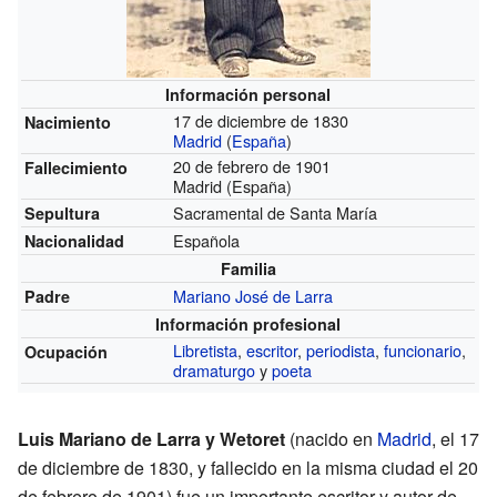
Información personal
17 de diciembre de 1830
Nacimiento
Madrid
(
España
)
20 de febrero de 1901
Fallecimiento
Madrid (España)
Sacramental de Santa María
Sepultura
Española
Nacionalidad
Familia
Mariano José de Larra
Padre
Información profesional
Libretista
,
escritor
,
periodista
,
funcionario
,
Ocupación
dramaturgo
y
poeta
Luis Mariano de Larra y Wetoret
(nacido en
Madrid
, el 17
de diciembre de 1830, y fallecido en la misma ciudad el 20
de febrero de 1901) fue un importante escritor y autor de