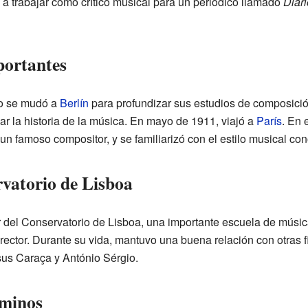
 trabajar como crítico musical para un periódico llamado
Diári
portantes
co se mudó a
Berlín
para profundizar sus estudios de composició
r la historia de la música. En mayo de 1911, viajó a
París
. En 
 un famoso compositor, y se familiarizó con el estilo musical c
rvatorio de Lisboa
 del Conservatorio de Lisboa, una importante escuela de música
ector. Durante su vida, mantuvo una buena relación con otras fi
us Caraça y António Sérgio.
aminos