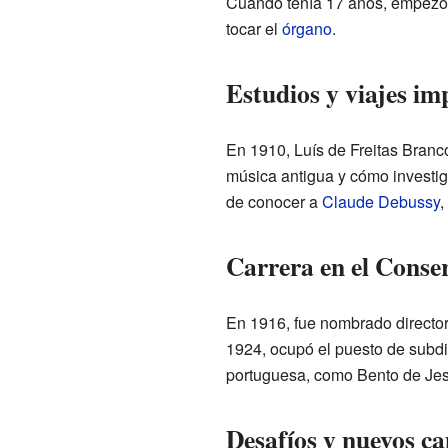
Cuando tenía 17 años, empezó a
tocar el
órgano
.
Estudios y viajes im
En 1910, Luís de Freitas Bran
música antigua y cómo investiga
de conocer a
Claude Debussy
,
Carrera en el Conse
En 1916, fue nombrado director
1924, ocupó el puesto de subdir
portuguesa, como Bento de Jes
Desafíos y nuevos c