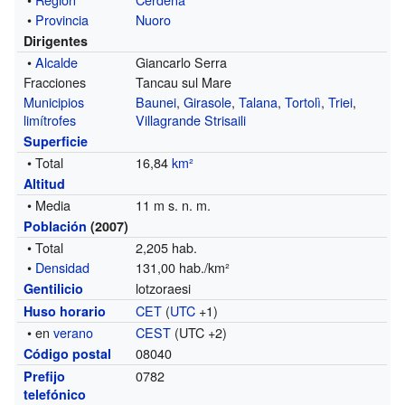
•
Provincia
Nuoro
Dirigentes
•
Alcalde
Giancarlo Serra
Fracciones
Tancau sul Mare
Municipios
Baunei
,
Girasole
,
Talana
,
Tortolì
,
Triei
,
limítrofes
Villagrande Strisaili
Superficie
• Total
16,84
km²
Altitud
• Media
11 m s. n. m.
Población
(2007)
• Total
2,205 hab.
•
Densidad
131,00 hab./km²
lotzoraesi
Gentilicio
CET
(
UTC
+1)
Huso horario
• en
verano
CEST
(UTC +2)
08040
Código postal
0782
Prefijo
telefónico