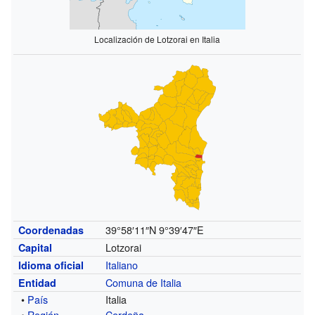
Localización de Lotzorai en Italia
39°58′11″N
9°39′47″E
Coordenadas
Lotzorai
Capital
Italiano
Idioma oficial
Comuna de Italia
Entidad
•
País
Italia
•
Región
Cerdeña